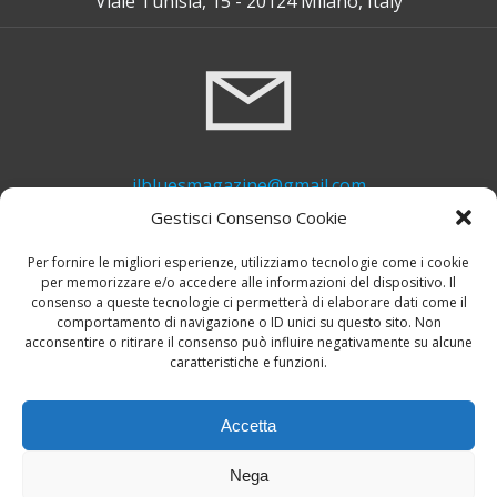
Viale Tunisia, 15 - 20124 Milano, Italy
ilbluesmagazine@gmail.com
Gestisci Consenso Cookie
Per fornire le migliori esperienze, utilizziamo tecnologie come i cookie
per memorizzare e/o accedere alle informazioni del dispositivo. Il
consenso a queste tecnologie ci permetterà di elaborare dati come il
comportamento di navigazione o ID unici su questo sito. Non
acconsentire o ritirare il consenso può influire negativamente su alcune
caratteristiche e funzioni.
+39 339 748 6635
Accetta
Nega