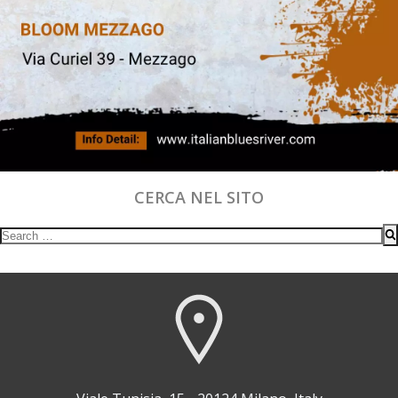
CERCA NEL SITO
Search
for: