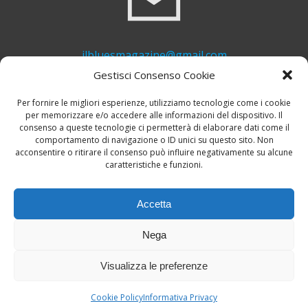
ilbluesmagazine@gmail.com
Gestisci Consenso Cookie
Per fornire le migliori esperienze, utilizziamo tecnologie come i cookie
per memorizzare e/o accedere alle informazioni del dispositivo. Il
consenso a queste tecnologie ci permetterà di elaborare dati come il
comportamento di navigazione o ID unici su questo sito. Non
acconsentire o ritirare il consenso può influire negativamente su alcune
caratteristiche e funzioni.
+39 339 748 6635
Accetta
Nega
Visualizza le preferenze
© 2026 Il Blues Magazine. Powered by
A-Z Blues
Cookie Policy
Informativa Privacy