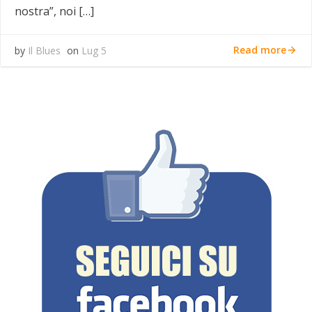
nostra”, noi […]
Read more
by
Il Blues
on
Lug 5