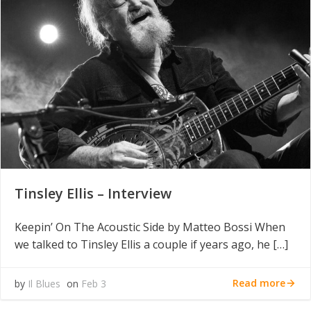
Tinsley Ellis – Interview
Keepin’ On The Acoustic Side by Matteo Bossi When
we talked to Tinsley Ellis a couple if years ago, he […]
Read more
by
Il Blues
on
Feb 3