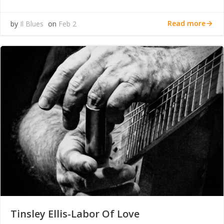
Read more
by
Il Blues
on
Feb 2
Tinsley Ellis-Labor Of Love