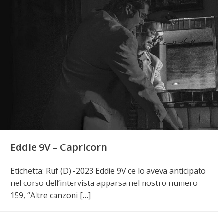
Eddie 9V – Capricorn
Etichetta: Ruf (D) -2023 Eddie 9V ce lo aveva anticipato
nel corso dell’intervista apparsa nel nostro numero
159, “Altre canzoni […]