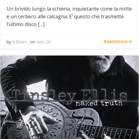
Un brivido lungo la schiena, inquietante come la notte
e un cerbero alle calcagna. E’ questo che trasmette
l’ultimo disco […]
Read more
by
Il Blues
on
Gen 26