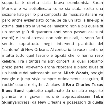
supporta è diretta dalla brava trombonista Sarah
Morrow e va sottolineato come sia stata scelta una
sezione fiati per lo più composta da musicisti italiani; va
però anche evidenziato come, se da un lato la line-up è
ottima, dall’altro la verve del maestro non è più quella di
un tempo (più di quaranta anni sono passati dai suoi
esordi) e i suoi eccessi, non solo musicali, si sono fatti
sentire soprattutto negli interventi pianistici del
“santone” di New Orleans. Al contrario la voce mantiene
intatta tutto quel fascino e tipicità che lo hanno reso
celebre. Tra i tantissimi altri concerti ai quali abbiamo
preso parte, volevamo anche ricordare il piano blues di
un habitué dei palcoscenici umbri
Mitch Woods
, boogie
woogie e jump style sempre ottimamente eseguito, il
rockin’ sound e rhythm & blues di
Ezra Charles Texas
Blues Band
, quintetto capitanato da un altro esperto
pianista e i giovani nonché apprezzatissimi
Tuba
Skinny
anch’essi da New Orleans e possessori di quella