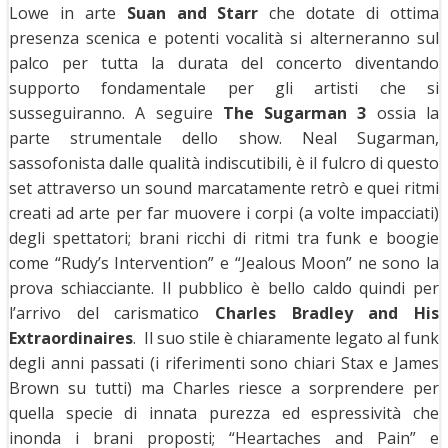
Lowe in arte
Suan and Starr
che dotate di ottima
presenza scenica e potenti vocalità si alterneranno sul
palco per tutta la durata del concerto diventando
supporto fondamentale per gli artisti che si
susseguiranno. A seguire
The Sugarman 3
ossia la
parte strumentale dello show. Neal Sugarman,
sassofonista dalle qualità indiscutibili, è il fulcro di questo
set attraverso un sound marcatamente retrò e quei ritmi
creati ad arte per far muovere i corpi (a volte impacciati)
degli spettatori; brani ricchi di ritmi tra funk e boogie
come “Rudy’s Intervention” e “Jealous Moon” ne sono la
prova schiacciante. Il pubblico è bello caldo quindi per
l’arrivo del carismatico
Charles Bradley and His
Extraordinaires
. Il suo stile è chiaramente legato al funk
degli anni passati (i riferimenti sono chiari Stax e James
Brown su tutti) ma Charles riesce a sorprendere per
quella specie di innata purezza ed espressività che
inonda i brani proposti; “Heartaches and Pain” e