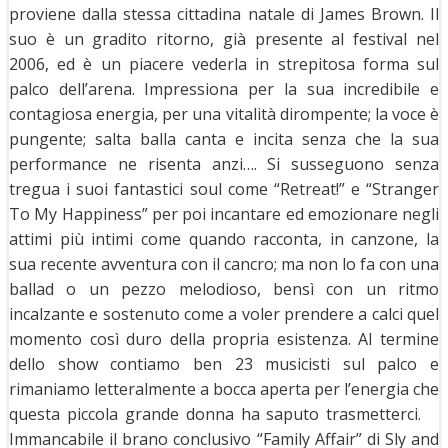
proviene dalla stessa cittadina natale di James Brown. Il
suo è un gradito ritorno, già presente al festival nel
2006, ed è un piacere vederla in strepitosa forma sul
palco dell’arena. Impressiona per la sua incredibile e
contagiosa energia, per una vitalità dirompente; la voce è
pungente; salta balla canta e incita senza che la sua
performance ne risenta anzi…. Si susseguono senza
tregua i suoi fantastici soul come “Retreat!” e “Stranger
To My Happiness” per poi incantare ed emozionare negli
attimi più intimi come quando racconta, in canzone, la
sua recente avventura con il cancro; ma non lo fa con una
ballad o un pezzo melodioso, bensì con un ritmo
incalzante e sostenuto come a voler prendere a calci quel
momento così duro della propria esistenza. Al termine
dello show contiamo ben 23 musicisti sul palco e
rimaniamo letteralmente a bocca aperta per l’energia che
questa piccola grande donna ha saputo trasmetterci.
Immancabile il brano conclusivo “Family Affair” di Sly and