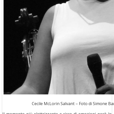
Cecile McLorin Salvant – Foto di Simone Bar
Il momento più elettrizzante e ricco di emozioni però lo