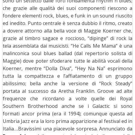
sono un settetto dalle forti fondamenta rhythm n blues;
che grazie alle qualità dei suoi componenti riescono a
fondere elementi rock, blues, e funk in un sound riuscito
ed inedito. Punto centrale è senza dubbio il ritmo, creato
a dovere attorno alla bella voce di Maggie Koerner che,
grazie al timbro sagace e roccioso, “dipinge” di rock la
tela assemblata dai musicisti. “He Calls Me Mama” è una
malinconica soul blues ballad (dal repertorio solista di
Maggie) dove poter sfoderare tutte le abilità vocali della
Koerner, mentre “Dolla Diva”, “Hey Na Na” esprimono
tutta la compattezza e l’affiatamento di un gruppo
abilissimo; bella anche la versione di “Rock Steady”
portata al successo da Aretha Franklin. Groove ad alte
frequenze che ricordano a volte quelle dei Royal
Southern Brotherhood anche se i Galactic si sono
formati ancor prima (era il 1994); comunque questa ad
Umbria Jazz era la loro prima apparizione al festival ed in
Italia….Bravissimi una piacevole sorpresa. Annunciato da