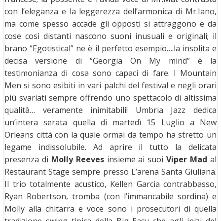
con l’eleganza e la leggerezza dell’armonica di Mr.Iano,
ma come spesso accade gli opposti si attraggono e da
cose così distanti nascono suoni inusuali e originali; il
brano “Egotistical” ne è il perfetto esempio….la insolita e
decisa versione di “Georgia On My mind” è la
testimonianza di cosa sono capaci di fare. I Mountain
Men si sono esibiti in vari palchi del festival e negli orari
più svariati sempre offrendo uno spettacolo di altissima
qualità… veramente inimitabili! Umbria Jazz dedica
un’intera serata quella di martedì 15 Luglio a New
Orleans città con la quale ormai da tempo ha stretto un
legame indissolubile. Ad aprire il tutto la delicata
presenza di
Molly Reeves
insieme ai suoi
Viper Mad
al
Restaurant Stage sempre presso L’arena Santa Giuliana.
Il trio totalmente acustico, Kellen Garcia contrabbasso,
Ryan Robertson, tromba (con l’immancabile sordina) e
Molly alla chitarra e voce sono i prosecutori di quella
tradizione swing tipica della Big Easy che agli inizi del