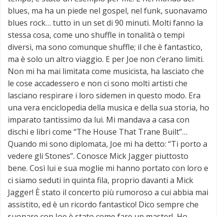
blues, ma ha un piede nel gospel, nel funk, suonavamo
blues rock… tutto in un set di 90 minuti. Molti fanno la
stessa cosa, come uno shuffle in tonalità o tempi
diversi, ma sono comunque shuffle; il che è fantastico,
ma è solo un altro viaggio. E per Joe non c’erano limiti.
Non mi ha mai limitata come musicista, ha lasciato che
le cose accadessero e non ci sono molti artisti che
lasciano respirare i loro sidemen in questo modo. Era
una vera enciclopedia della musica e della sua storia, ho
imparato tantissimo da lui. Mi mandava a casa con
dischi e libri come “The House That Trane Built”…
Quando mi sono diplomata, Joe mi ha detto: “Ti porto a
vedere gli Stones”. Conosce Mick Jagger piuttosto
bene. Così lui e sua moglie mi hanno portato con loro e
ci siamo seduti in quinta fila, proprio davanti a Mick
Jagger! È stato il concerto più rumoroso a cui abbia mai
assistito, ed è un ricordo fantastico! Dico sempre che
suonare con Joe è stato come fare un master! Ho