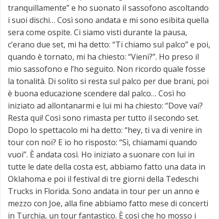
tranquillamente” e ho suonato il sassofono ascoltando
i suoi dischi… Così sono andata e mi sono esibita quella
sera come ospite. Ci siamo visti durante la pausa,
c’erano due set, mi ha detto: “Ti chiamo sul palco” e poi,
quando è tornato, mi ha chiesto: “Vieni?”. Ho preso il
mio sassofono e l’ho seguito. Non ricordo quale fosse
la tonalità. Di solito si resta sul palco per due brani, poi
è buona educazione scendere dal palco… Così ho
iniziato ad allontanarmi e lui mi ha chiesto: “Dove vai?
Resta qui! Così sono rimasta per tutto il secondo set.
Dopo lo spettacolo mi ha detto: “hey, ti va di venire in
tour con noi? E io ho risposto: “Sì, chiamami quando
vuoi”. È andata così. Ho iniziato a suonare con lui in
tutte le date della costa est, abbiamo fatto una data in
Oklahoma e poi il festival di tre giorni della Tedeschi
Trucks in Florida. Sono andata in tour per un anno e
mezzo con Joe, alla fine abbiamo fatto mese di concerti
in Turchia, un tour fantastico. È così che ho mosso i