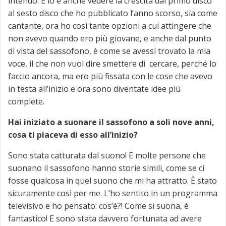
intendo. E lo è anche vedere la crescita dal primo disco
al sesto disco che ho pubblicato l’anno scorso, sia come
cantante, ora ho così tante opzioni a cui attingere che
non avevo quando ero più giovane, e anche dal punto
di vista del sassofono, è come se avessi trovato la mia
voce, il che non vuol dire smettere di cercare, perché lo
faccio ancora, ma ero più fissata con le cose che avevo
in testa all’inizio e ora sono diventate idee più
complete.
Hai iniziato a suonare il sassofono a soli nove anni,
cosa ti piaceva di esso all’inizio?
Sono stata catturata dal suono! E molte persone che
suonano il sassofono hanno storie simili, come se ci
fosse qualcosa in quel suono che mi ha attratto. È stato
sicuramente così per me. L’ho sentito in un programma
televisivo e ho pensato: cos’è?! Come si suona, è
fantastico! E sono stata davvero fortunata ad avere