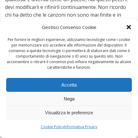
devi modificarli e rifinirli continuamente. Non ricordo
chi ha detto che le canzoni non sono mai finite e in
questo senso è molto liberatorio, non devono essere
Gestisci Consenso Cookie
perfette, puoi sempre capire quali sono i pezzi
mancanti o come renderle più forti. Quando entriamo
Per fornire le migliori esperienze, utilizziamo tecnologie come i cookie
in studio nessuno ha sentito la canzone tranne me e la
per memorizzare e/o accedere alle informazioni del dispositivo. Il
consenso a queste tecnologie ci permetterà di elaborare dati come il
registriamo in due o tre giorni e basta. Dal vivo è
comportamento di navigazione o ID unici su questo sito. Non
diverso, sentiamo che questa canzone ha bisogno di
acconsentire o ritirare il consenso può influire negativamente su alcune
caratteristiche e funzioni.
più spazio per respirare, allunghiamo un po’
l’introduzione o lo spazio… ecco perché ho pubblicato
un album live, quelle canzoni dopo tanto tempo hanno
Accetta
preso altre forme.
Nega
Come ti predisponi a fare un disco, ci deve essere
un concetto che lega le canzoni? O è il contrario?
Visualizza le preferenze
Oh, è interessante, mi piace l’approccio di Prince in
Cookie Policy
Informativa Privacy
questo. L’ho letto di recente e ha perfettamente senso