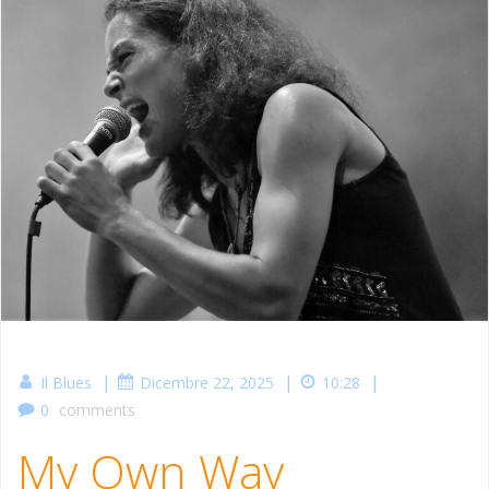
|
|
|
Il Blues
Dicembre 22, 2025
10:28
0
comments
My Own Way