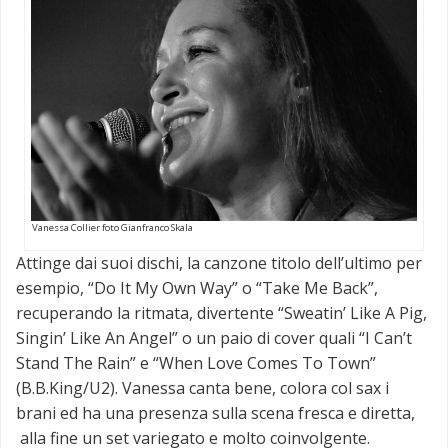
Vanessa Collier foto Gianfranco Skala
Attinge dai suoi dischi, la canzone titolo dell’ultimo per
esempio, “Do It My Own Way” o “Take Me Back”,
recuperando la ritmata, divertente “Sweatin’ Like A Pig,
Singin’ Like An Angel” o un paio di cover quali “I Can’t
Stand The Rain” e “When Love Comes To Town”
(B.B.King/U2). Vanessa canta bene, colora col sax i
brani ed ha una presenza sulla scena fresca e diretta,
alla fine un set variegato e molto coinvolgente.