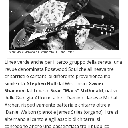
Sean “Mack” McDonald Lucerne foto Philippe Prétet
Linea verde anche per il terzo gruppo della serata, una
revue denominata Rosewood Soul che allineava tre
chitarristi e cantanti di differente provenienza ma
simile età:
Stephen Hull
dal Wisconsin,
Xavier
Shannon
dal Texas e
Sean “Mack” McDonald
, nativo
delle Georgia. Attorno a loro Damien Llanes e Michal
Archer, rispettivamente batteria e chitarra oltre a
Daniel Walton (piano) e James Stiles (organo). I tre si
alternano al canto e agli assolo di chitarra, si
concedono anche una passeggiata tra il pubblico,