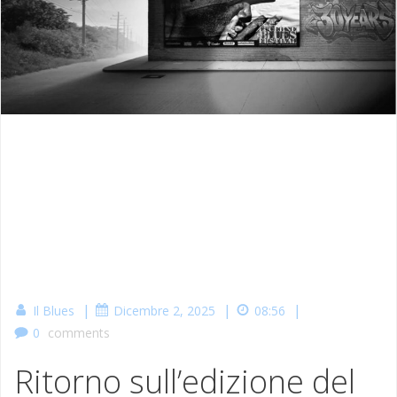
|
|
|
Il Blues
Dicembre 2, 2025
08:56
0
comments
Ritorno sull’edizione del