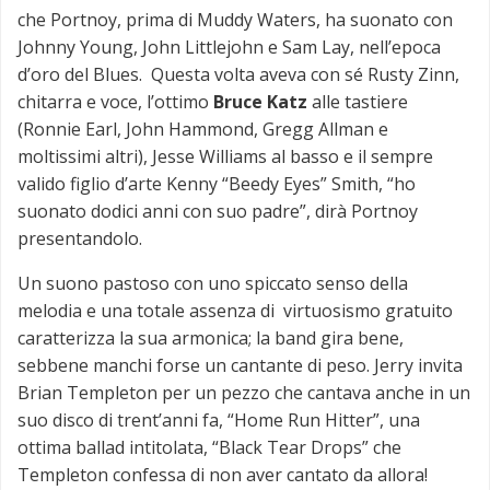
che Portnoy, prima di Muddy Waters, ha suonato con
Johnny Young, John Littlejohn e Sam Lay, nell’epoca
d’oro del Blues. Questa volta aveva con sé Rusty Zinn,
chitarra e voce, l’ottimo
Bruce Katz
alle tastiere
(Ronnie Earl, John Hammond, Gregg Allman e
moltissimi altri), Jesse Williams al basso e il sempre
valido figlio d’arte Kenny “Beedy Eyes” Smith, “ho
suonato dodici anni con suo padre”, dirà Portnoy
presentandolo.
Un suono pastoso con uno spiccato senso della
melodia e una totale assenza di virtuosismo gratuito
caratterizza la sua armonica; la band gira bene,
sebbene manchi forse un cantante di peso. Jerry invita
Brian Templeton per un pezzo che cantava anche in un
suo disco di trent’anni fa, “Home Run Hitter”, una
ottima ballad intitolata, “Black Tear Drops” che
Templeton confessa di non aver cantato da allora!