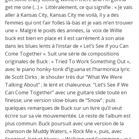
get me one (…) » Littéralement, ce qui signifie : « Je vais
aller à Kansas City, Kansas City me voilà, il y a des
femmes qui ont l’air folles là-bas et je vais m’en trouver
une ». Malgré le poids des années, la voix de Willie
buck est bien en place et il est carrément à son aise
dans les blues lents à l’instar de « Let’s See if you Can
Come Together ». Suit une série de compositions
originales de Buck : « Tried To Work Something Out »,
avec le piano honky-tonk d’Iguana et l’harmonica lyric
de Scott Dirks ; le shouter très dur “What We Were
Talking About” ; le lent et chaleureux “Let’s See if We
Can Come Together” avec une guitare slide toute en
finesse; une version slow-blues de “Snow” ; puis
quelques remarques de Buck sur un livre qu’il veut
écrire sur sa vie mouvementée. Le reste de l’album est
plus commun. Buck poursuit avec une version de la
chanson de Muddy Waters, « Rock Me », puis, avec
l’original, lent et bluesy, « Walking and Swimming » qui