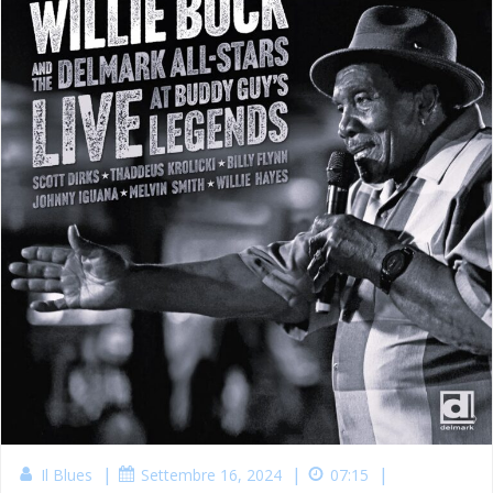
|
|
|
Il Blues
Settembre 16, 2024
07:15