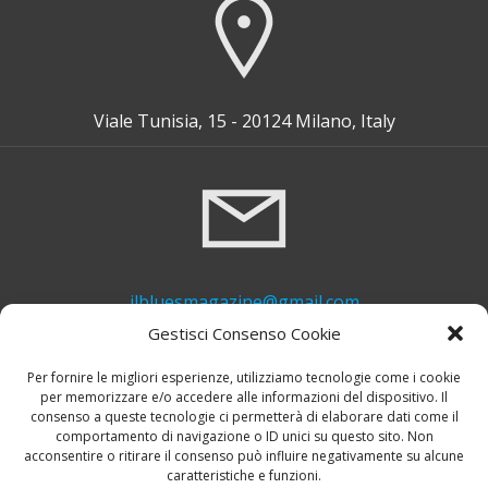
Viale Tunisia, 15 - 20124 Milano, Italy
ilbluesmagazine@gmail.com
Gestisci Consenso Cookie
Per fornire le migliori esperienze, utilizziamo tecnologie come i cookie
per memorizzare e/o accedere alle informazioni del dispositivo. Il
consenso a queste tecnologie ci permetterà di elaborare dati come il
comportamento di navigazione o ID unici su questo sito. Non
acconsentire o ritirare il consenso può influire negativamente su alcune
caratteristiche e funzioni.
+39 339 748 6635