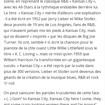
scène, en reprenant le classique R&B « Kansas City »,
avec les All-Stars à la rythmique endiablée derrière lui.
Le titre « Kansas City » mérite d’ailleurs une explication
: il a été écrit en 1952 par Jerry Lieber et Mike Stoller,
deux jeunots de 19 ans de Los Angeles, fans de R&B,
qui n’avaient jamais mis les pieds à Kansas City, mais
qui se disaient « inspirés » par les disques de Big Joe
Turner. Ils ont, semble-t-il, écrit la chanson pour le
pianiste de la côte ouest Little Willie Littlefield sous le
titre « K. C. Loving », mais ce n’est qu’en 1959 que
Wilbert Harrison l’a transformée en un gigantesque
succès. « Kansas City » a été repris par la suite dans
plus de 300 versions. Lieber et Stoller sont devenus des
géants de la création de la musique blues, R&B et rock
‘n’ roll.
On peut savourer les paroles truculentes de cette face :
« (…) Goin“ to Kansas City, Kansas City here I come, they
got some crazy looking women there and I’m gonna”