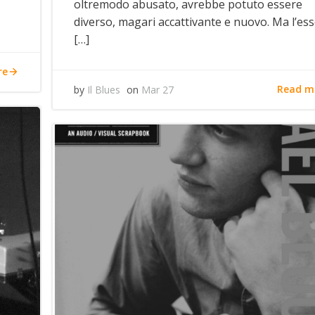
oltremodo abusato, avrebbe potuto essere
diverso, magari accattivante e nuovo. Ma l’es
[…]
re
Read m
by
Il Blues
on
Mar 27