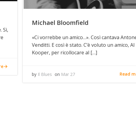
Michael Bloomfield
 Sì,
re
«Ci vorrebbe un amico…». Così cantava Antone
Venditti. E così è stato. C’è voluto un amico, Al
Kooper, per ricollocare al […]
re
Read m
by
Il Blues
on
Mar 27