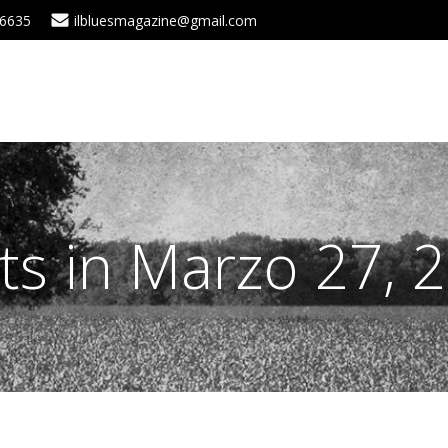
 6635
ilbluesmagazine@gmail.com
ts in Marzo 27, 