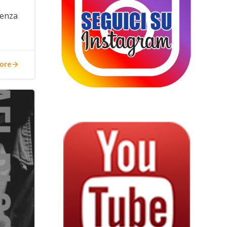
senza
ore