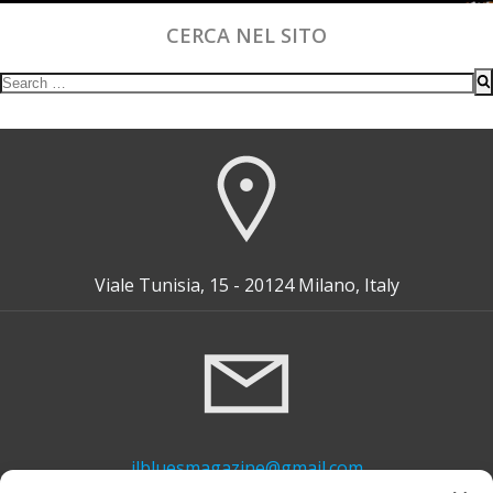
CERCA NEL SITO
Search
for:
Viale Tunisia, 15 - 20124 Milano, Italy
ilbluesmagazine@gmail.com