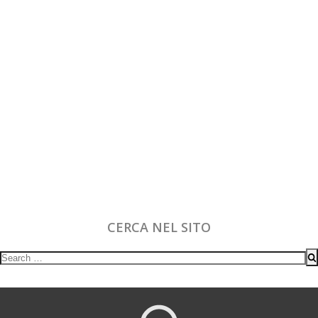
CERCA NEL SITO
Search
for: