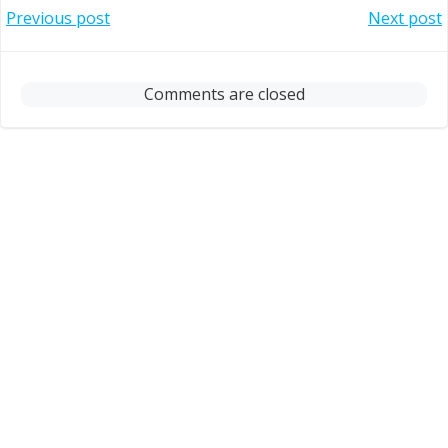
Post
Post
Previous post
Next post
navigation
navigation
Comments are closed