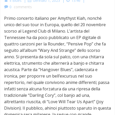
|
|
|
Il Blues
Gennaio 1, 2023
15:46
0
comments
Primo concerto italiano per Amythyst Kiah, nonché
unico del suo tour in Europa, quello del 20 novembre
scorso al Legend Club di Milano. L’artista del
Tennessee ha da poco pubblicato un EP digitale di
quattro canzoni per la Rounder, “Pensive Pop” che fa
seguito all’album “Wary And Strange” dello scorso
anno. Si presenta da sola sul palco, con una chitarra
elettrica, strumento che alternerà a banjo e chitarra
acustica. Parte da “Hangover Blues”, cadenzata e
ironica, per proporre un bell’excursus nel suo
repertorio, nel quale convivono anime differenti; passa
infatti senza alcuna forzatura da una ripresa della
tradizionale “Darling Cory”, col banjo ad una,
altrettanto riuscita, di “Love Will Tear Us Apart” (Joy
Division). Il pubblico, ahinoi piuttosto sparuto in questa
domenica sera milanese, la segue con grande