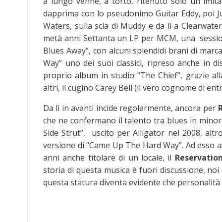
a lungo venne, a torto, ritenuto solo un imit
dapprima con lo pseudonimo Guitar Eddy, poi J
Waters, sulla scia di Muddy e da lì a Clearwater
metà anni Settanta un LP per MCM, una session
Blues Away”, con alcuni splendidi brani di mar
Way” uno dei suoi classici, ripreso anche in di
proprio album in studio “The Chief”, grazie al
altri, il cugino Carey Bell (il vero cognome di ent
Da lì in avanti incide regolarmente, ancora per
che ne confermano il talento tra blues in minore
Side Strut”, uscito per Alligator nel 2008, al
versione di “Came Up The Hard Way”. Ad esso av
anni anche titolare di un locale, il
Reservation
storia di questa musica è fuori discussione, noi
questa statura diventa evidente che personalità c