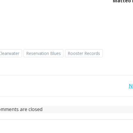
Matteo 
Clearwater
Reservation Blues
Rooster Records
Post
N
navigation
mments are closed