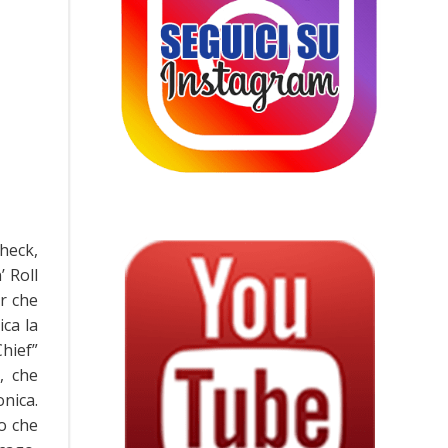
heck,
’ Roll
er che
ica la
hief”
, che
onica.
to che