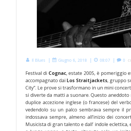
|
|
|
Il Blues
Giugno 6, 2018
08:07
0
c
Festival di
Cognac
, estate 2005, è pomeriggio e
accompagnato dai
Los Straitjackets
, gruppo su
City”. Le prove si trasformano in un mini concer
si diverte da matti a suonare. Questo aneddoto r
duplice accezione inglese (o francese) del verb
vedendolo su un palco sembrava sempre il prim
indossava sempre, almeno all’inizio dei concerti
Musicista di gran talento e dall’ indole eclettica