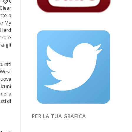
cago,
Clear
ente a
ie My
 Hard
ero e
a gli
curati
 “West
nuova
lcuni
nella
sti di
PER LA TUA GRAFICA