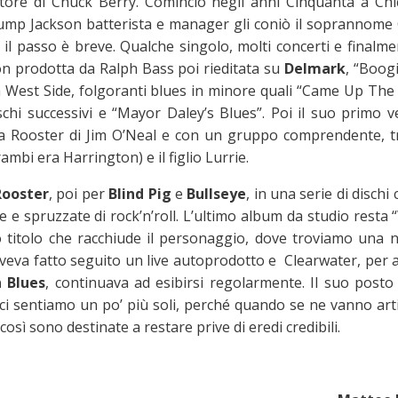
atore di Chuck Berry. Cominciò negli anni Cinquanta a Chi
ump Jackson batterista e manager gli coniò il soprannome 
 il passo è breve. Qualche singolo, molti concerti e finalm
 prodotta da Ralph Bass poi rieditata su
Delmark
, “Boog
ca West Side, folgoranti blues in minore quali “Came Up The
schi successivi e “Mayor Daley’s Blues”. Poi il suo primo v
la Rooster di Jim O’Neal e con un gruppo comprendente, tr
rambi era Harrington) e il figlio Lurrie.
Rooster
, poi per
Blind Pig
e
Bullseye
, in una serie di dischi 
 e spruzzate di rock’n’roll. L’ultimo album da studio resta
tro titolo che racchiude il personaggio, dove troviamo una 
eva fatto seguito un live autoprodotto e Clearwater, per a
 Blues
, continuava ad esibirsi regolarmente. Il suo posto 
 ci sentiamo un po’ più soli, perché quando se ne vanno arti
osì sono destinate a restare prive di eredi credibili.