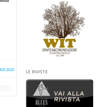
Bossi
ext post
LE RIVISTE