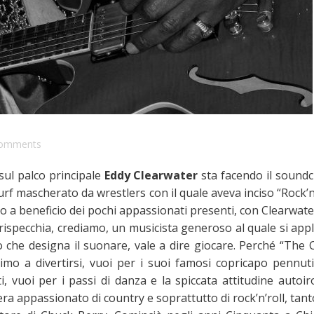
omments
sul palco principale
Eddy Clearwater
sta facendo il soundc
rf mascherato da wrestlers con il quale aveva inciso “Rock’n
to a beneficio dei pochi appassionati presenti, con Clearwat
ispecchia, crediamo, un musicista generoso al quale si appl
o che designa il suonare, vale a dire giocare. Perché “The C
o a divertirsi, vuoi per i suoi famosi copricapo pennuti
, vuoi per i passi di danza e la spiccata attitudine autoir
, era appassionato di country e soprattutto di rock’n’roll, tan