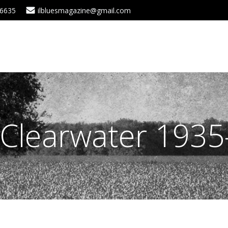
 6635
ilbluesmagazine@gmail.com
 Clearwater 1935