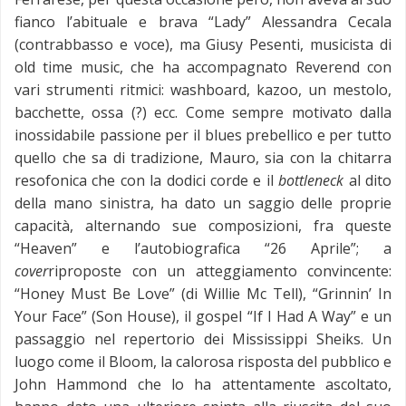
fianco l’abituale e brava “Lady” Alessandra Cecala
(contrabbasso e voce), ma Giusy Pesenti, musicista di
old time music, che ha accompagnato Reverend con
vari strumenti ritmici: washboard, kazoo, un mestolo,
bacchette, ossa (?) ecc.
Come sempre motivato dalla
inossidabile passione per il blues prebellico e per tutto
quello che sa di tradizione, Mauro, sia con la chitarra
resofonica che con la dodici corde e il
bottleneck
al dito
della mano sinistra, ha dato un saggio delle proprie
capacità, alternando sue composizioni, fra queste
“Heaven” e l’autobiografica “26 Aprile”; a
cover
riproposte con un atteggiamento convincente:
“Honey Must Be Love” (di Willie Mc Tell), “Grinnin’ In
Your Face” (Son House), il gospel “If I Had A Way” e un
passaggio nel repertorio dei Mississippi Sheiks. Un
luogo come il Bloom, la calorosa risposta del pubblico e
John Hammond che lo ha attentamente ascoltato,