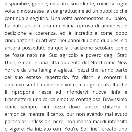
disponibile, gentile, educato, sorridente, come se ogni
volta dimostrasse la sua gratitudine ad un pubblico che
continua a seguirlo. Una volta accomodatosi sul palco,
ha dato ancora una ennesima riprova di ammirevole
dedizione e coerenza, ed è incredibile come dopo
cinquant’anni di attività, nei panni di uomo di blues, sia
ancora posseduto da quella tradizione secolare come
se fosse nato nel Sud agricolo e povero degli Stati
Uniti, e non in una città opulenta del Nord come New
York e da una famiglia agiata. I pezzi che fanno parte
del suo esteso repertorio, fra dischi e concerti li
abbiamo sentiti numerose volte, ma ogni qualvolta che
li ripropone riesce ad infondervi nuova linfa e
trasmettere una carica emotiva contagiosa. Bravissimo
come sempre nei pezzi dove unisce chitarra e
armonica, mentre il canto, pur non avendo mai avuto
particolari inflessioni nere, non manca mai di intensità
o vigore. Ha iniziato con “You’re So Fine”, creato uno