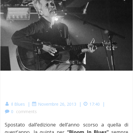
|
|
|
Il Blues
Novembre 26, 2013
17:40
0
comments
Spostato dall’edizione dell’anno scorso a quella di
quest’anno, la quinta per
“Bloom In Blues”
sempre