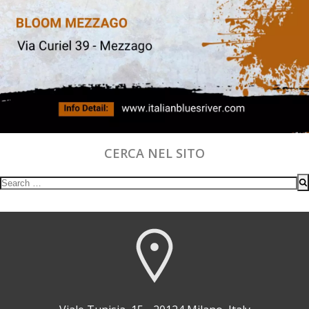
CERCA NEL SITO
Search
for: