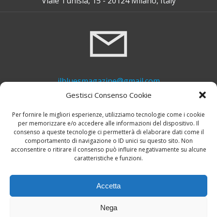
Viale Tunisia, 15 - 20124 Milano, Italy
ilbluesmagazine@gmail.com
Gestisci Consenso Cookie
Per fornire le migliori esperienze, utilizziamo tecnologie come i cookie
per memorizzare e/o accedere alle informazioni del dispositivo. Il
consenso a queste tecnologie ci permetterà di elaborare dati come il
comportamento di navigazione o ID unici su questo sito. Non
acconsentire o ritirare il consenso può influire negativamente su alcune
caratteristiche e funzioni.
+39 339 748 6635
Accetta
Nega