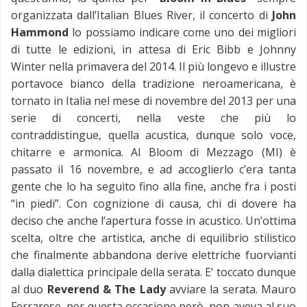
organizzata dall’Italian Blues River, il concerto di
John
Hammond
lo possiamo indicare come uno dei migliori
di tutte le edizioni, in attesa di Eric Bibb e Johnny
Winter nella primavera del 2014. Il più longevo e illustre
portavoce bianco della tradizione neroamericana, è
tornato in Italia nel mese di novembre del 2013 per una
serie di concerti, nella veste che più lo
contraddistingue, quella acustica, dunque solo voce,
chitarre e armonica. Al Bloom di Mezzago (MI) è
passato il 16 novembre, e ad accoglierlo c’era tanta
gente che lo ha seguito fino alla fine, anche fra i posti
“in piedi”. Con cognizione di causa, chi di dovere ha
deciso che anche l’apertura fosse in acustico. Un’ottima
scelta, oltre che artistica, anche di equilibrio stilistico
che finalmente abbandona derive elettriche fuorvianti
dalla dialettica principale della serata. E’ toccato dunque
al duo
Reverend & The Lady
avviare la serata. Mauro
Ferrarese, per questa occasione però, non aveva al suo