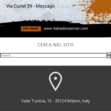
CERCA NEL SITO
Search
for:
Viale Tunisia, 15 - 20124 Milano, Italy