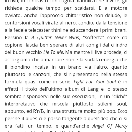
in dvd) in contrasto con l’ugola diabolica che invece, gli
richiede qualche tempo per scaldarsi. E a motore
avviato, anche l’approccio chitarristico non delude, le
contorsioni vocali virate al nero, condite dalla tensione
alla fedele telecaster thinline ad accendere i primi brani.
Persino la
A Quitter Never Wins
, “sofferta” come da
copione, lascia ben sperare di altri conigli dal cilindro
del buon vecchio
Lie To Me
. Ma mentre il live procede, ci
accorgiamo che a mancare non è la sudata energia che
il biondino incalza in un brano via l’altro, quanto
piuttosto le canzoni, che si ripresentano nella stessa
formula quasi come in serie:
Fight For Your Soul
è in
effetti il titolo dell’ultimo album di Lang e lo stesso
sembra rispondervi nelle sue esecuzioni, in un “cliché”
interpretativo che miscela piuttosto stilemi soul,
appunto, ed R’n’B, in una struttura molto più pop. Ecco
perché il blues ci è parso tangente a quell’idea che ci si
era fatti un tempo, e quand’anche
Angel Of Mercy