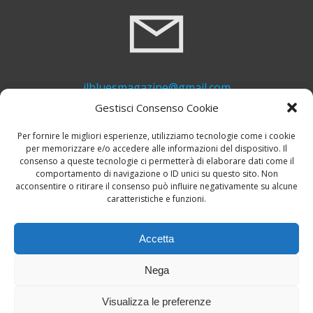
ilbluesmagazine@gmail.com
Gestisci Consenso Cookie
Per fornire le migliori esperienze, utilizziamo tecnologie come i cookie
per memorizzare e/o accedere alle informazioni del dispositivo. Il
consenso a queste tecnologie ci permetterà di elaborare dati come il
comportamento di navigazione o ID unici su questo sito. Non
acconsentire o ritirare il consenso può influire negativamente su alcune
caratteristiche e funzioni.
+39 339 748 6635
Accetta
Nega
Visualizza le preferenze
© 2026 Il Blues Magazine. Powered by
A-Z Blues