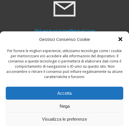
ilbluesmagazine@gmail.com
Gestisci Consenso Cookie
Per fornire le migliori esperienze, utilizziamo tecnologie come i cookie
per memorizzare e/o accedere alle informazioni del dispositivo. Il
consenso a queste tecnologie ci permetterà di elaborare dati come il
comportamento di navigazione o ID unici su questo sito. Non
acconsentire o ritirare il consenso può influire negativamente su alcune
caratteristiche e funzioni.
+39 339 748 6635
Accetta
Nega
Visualizza le preferenze
© 2026 Il Blues Magazine. Powered by
A-Z Blues