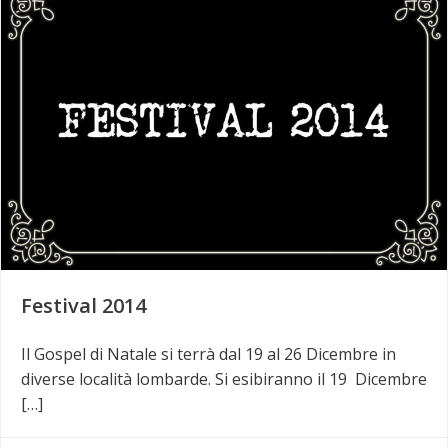
Festival 2014
Il Gospel di Natale si terrà dal 19 al 26 Dicembre in
diverse località lombarde. Si esibiranno il 19 Dicembre
[…]