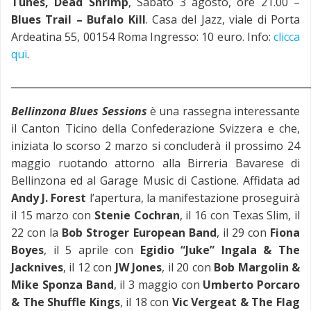
Tunes, Dead Shrimp
, Sabato 3 agosto, ore 21.00 –
Blues Trail – Bufalo Kill
. Casa del Jazz, viale di Porta
Ardeatina 55, 00154 Roma Ingresso: 10 euro. Info:
clicca
qui
.
_____________________________________________________________
Bellinzona Blues Sessions
è una rassegna interessante
il Canton Ticino della Confederazione Svizzera e che,
iniziata lo scorso 2 marzo si concluderà il prossimo 24
maggio ruotando attorno alla Birreria Bavarese di
Bellinzona ed al Garage Music di Castione. Affidata ad
Andy J. Forest
l’apertura, la manifestazione proseguirà
il 15 marzo con
Stenie Cochran
, il 16 con Texas Slim, il
22 con la
Bob Stroger European Band
, il 29 con
Fiona
Boyes
, il 5 aprile con
Egidio “Juke” Ingala & The
Jacknives
, il 12 con
JW Jones
, il 20 con
Bob Margolin &
Mike Sponza Band
, il 3 maggio con
Umberto Porcaro
& The Shuffle Kings
, il 18 con
Vic Vergeat & The Flag