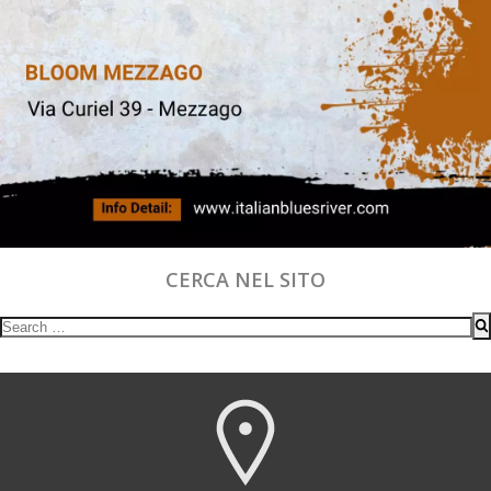
CERCA NEL SITO
Search
for: