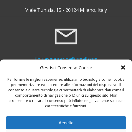
Viale Tunisia, 15 - 20124 Milano, Italy
ilbluesmagazine@gmail.com
Gestisci Consenso Cookie
Per fornire le migliori esperienze, utilizziamo tecnologie come i cookie
per memorizzare e/o accedere alle informazioni del dispositivo. Il
consenso a queste tecnologie ci permetterà di elaborare dati come il
comportamento di navigazione o ID unici su questo sito. Non
acconsentire o ritirare il consenso può influire negativamente su alcune
caratteristiche e funzioni.
+39 339 748 6635
Accetta