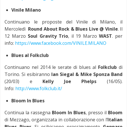
Vinile Milano
Continuano le proposte del Vinile di Milano, il
Mercoledì
Round About Rock & Blues Live @ Vinile
. Il
12 Marzo
Soul Gravity Trio
, il 19 Marzo
WAST
. per
info:
https://www.facebook.com/VINILE.MILANO
Blues al Folkclub
Continuano nel 2014 le serate di blues al
Folkclub
di
Torino. Si esibiranno
Ian Siegal & Mike Sponza Band
(20/03) e
Kelly Joe Phelps
(16/05).
Info:
http://www.folkclub.it/
Bloom In Blues
Continua la rassegna
Bloom In Blues
, presso il
Bloom
di Mezzago, organizzata in collaborazione con l’
Italian
Blues River
. Si esibiranno prossimamente
Gennaro