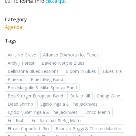
00115 Roma. Info
clicca qui
.
Category
Agenda
Tags
Ain't No Grave
Alfonso D’Amora Hot Tunes
Andy J. Forest
Baveno Not(t)e Blues
Bellinzona Blues Sessions
Bloom In Blues
Blues Trail
Bluexpo
Bluez Meg Band
Bob Margolin & Mike Sponza Band
Bob Stroger European Band
Bufalo Kill
Cheap Wine
Dead Shrimp
Egidio Ingala & The Jacknives
Egidio “Juke” Ingala & The Jacknives
Enrico Merlin
Eric Bibb
Eric Sardinas & Big Motor
Ettore Cappelletti 3io
Fabrizio Poggi & Chicken Mambo