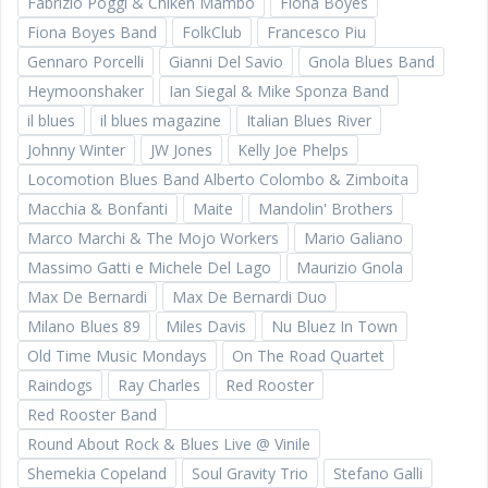
Fabrizio Poggi & Chiken Mambo
Fiona Boyes
Fiona Boyes Band
FolkClub
Francesco Piu
Gennaro Porcelli
Gianni Del Savio
Gnola Blues Band
Heymoonshaker
Ian Siegal & Mike Sponza Band
il blues
il blues magazine
Italian Blues River
Johnny Winter
JW Jones
Kelly Joe Phelps
Locomotion Blues Band Alberto Colombo & Zimboita
Macchia & Bonfanti
Maite
Mandolin' Brothers
Marco Marchi & The Mojo Workers
Mario Galiano
Massimo Gatti e Michele Del Lago
Maurizio Gnola
Max De Bernardi
Max De Bernardi Duo
Milano Blues 89
Miles Davis
Nu Bluez In Town
Old Time Music Mondays
On The Road Quartet
Raindogs
Ray Charles
Red Rooster
Red Rooster Band
Round About Rock & Blues Live @ Vinile
Shemekia Copeland
Soul Gravity Trio
Stefano Galli