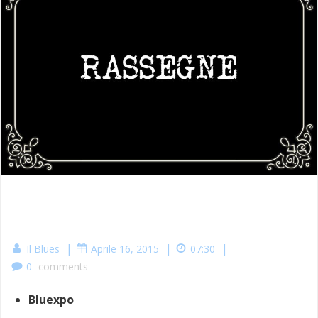
|
|
|
Il Blues
Aprile 16, 2015
07:30
0
comments
Bluexpo