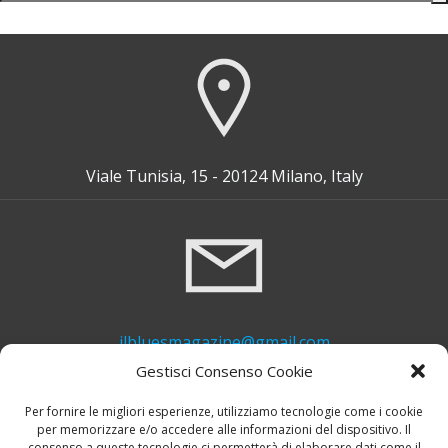
for:
Viale Tunisia, 15 - 20124 Milano, Italy
ilbluesmagazine@gmail.com
Gestisci Consenso Cookie
Per fornire le migliori esperienze, utilizziamo tecnologie come i cookie
per memorizzare e/o accedere alle informazioni del dispositivo. Il
consenso a queste tecnologie ci permetterà di elaborare dati come il