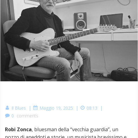
|
|
|
Il Blues
Maggio 19, 2025
08:13
0
comments
Robi Zonca
, bluesman della “vecchia guardia”, un
pozzo di aneddoti e storie, un musicista bravissimo e