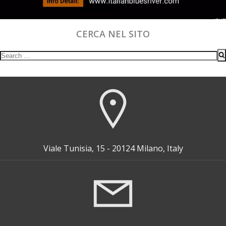
CERCA NEL SITO
Search
for:
Viale Tunisia, 15 - 20124 Milano, Italy