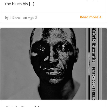
the blues his […]
Read more
by
Il Blues
on
Ago 3