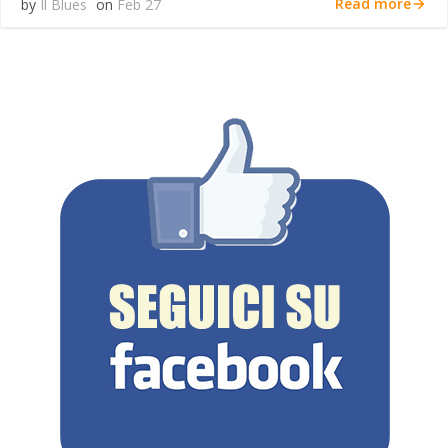
Read more
by
Il Blues
on
Feb 27