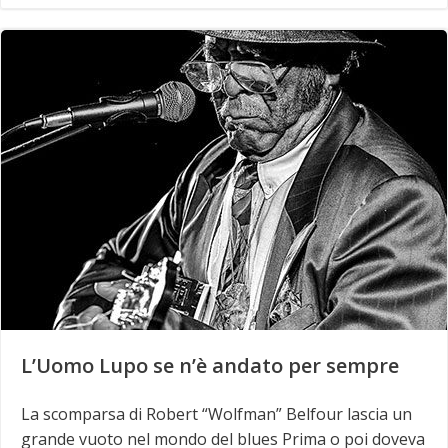
L’Uomo Lupo se n’è andato per sempre
La scomparsa di Robert “Wolfman” Belfour lascia un
grande vuoto nel mondo del blues Prima o poi doveva