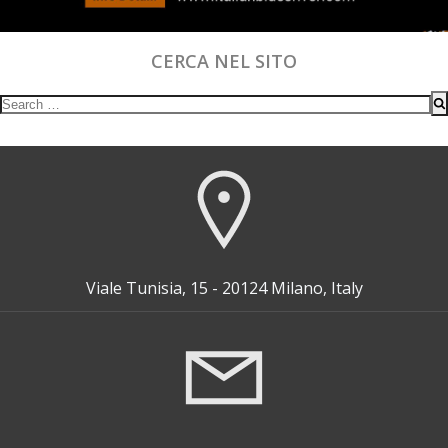
CERCA NEL SITO
Search
for:
Viale Tunisia, 15 - 20124 Milano, Italy