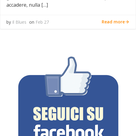
accadere, nulla […]
Read more
by
Il Blues
on
Feb 27