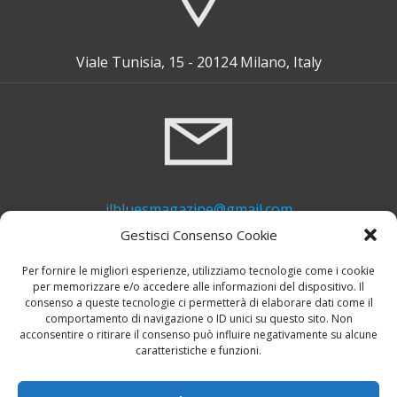
Viale Tunisia, 15 - 20124 Milano, Italy
ilbluesmagazine@gmail.com
Gestisci Consenso Cookie
Per fornire le migliori esperienze, utilizziamo tecnologie come i cookie
per memorizzare e/o accedere alle informazioni del dispositivo. Il
consenso a queste tecnologie ci permetterà di elaborare dati come il
comportamento di navigazione o ID unici su questo sito. Non
acconsentire o ritirare il consenso può influire negativamente su alcune
caratteristiche e funzioni.
+39 339 748 6635