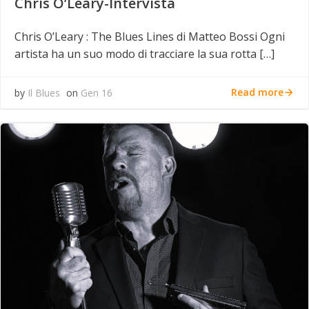
Chris O’Leary-Intervista
Chris O’Leary : The Blues Lines di Matteo Bossi Ogni
artista ha un suo modo di tracciare la sua rotta […]
Read more
by
Il Blues
on
Gen 16