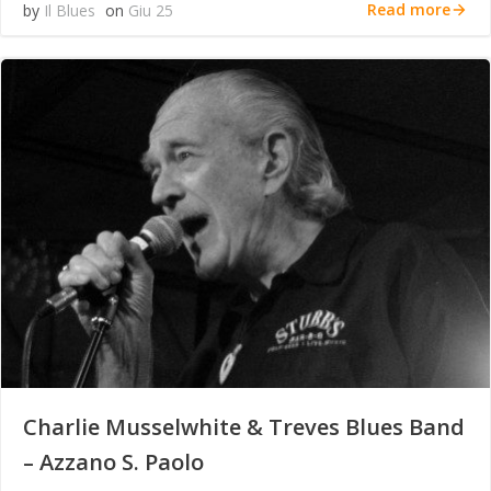
Read more
by
Il Blues
on
Giu 25
Charlie Musselwhite & Treves Blues Band
– Azzano S. Paolo