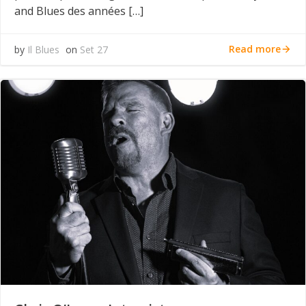
and Blues des années […]
Read more
by
Il Blues
on
Set 27