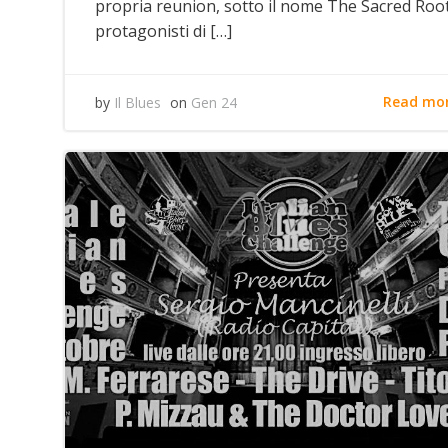
propria reunion, sotto il nome The Sacred Roots
protagonisti di […]
Read mo
by
Il Blues
on
Gen 24