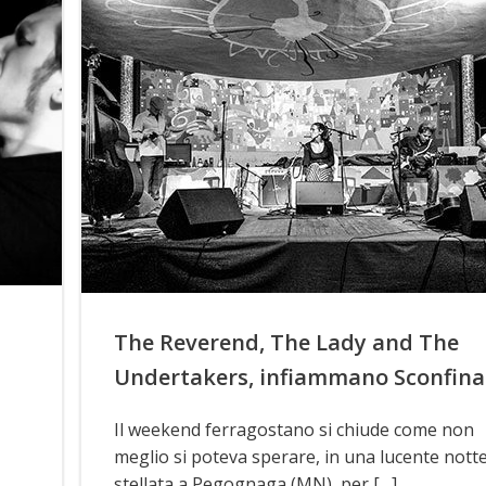
The Reverend, The Lady and The
Undertakers, infiammano Sconfina
Il weekend ferragostano si chiude come non
meglio si poteva sperare, in una lucente nott
stellata a Pegognaga (MN), per […]