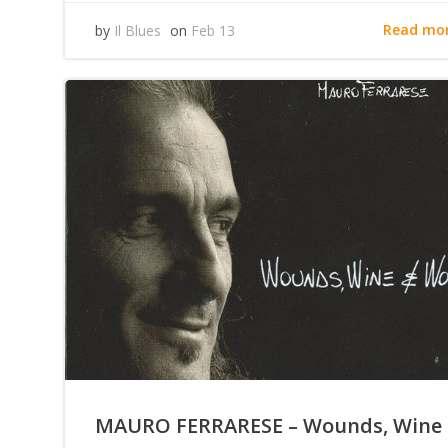
Read mo
by
Il Blues
on
Feb 13
MAURO FERRARESE – Wounds, Wine