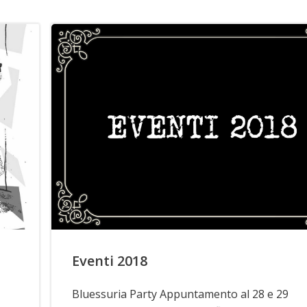
Eventi 2018
Bluessuria Party Appuntamento al 28 e 29