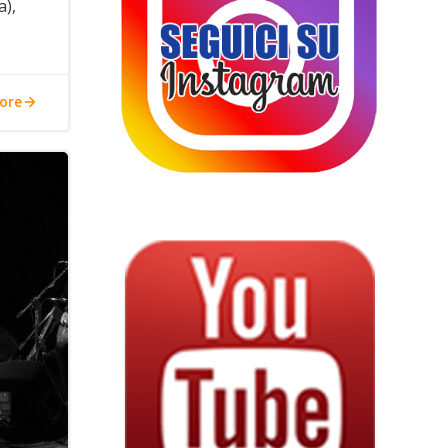
a),
ore