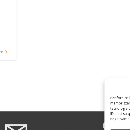
re
Per fornire 
memorizzare
tecnologie 
ID unici su 
negativament