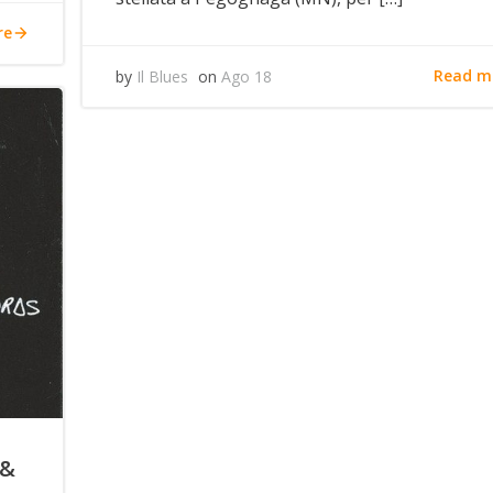
re
Read m
by
Il Blues
on
Ago 18
 &