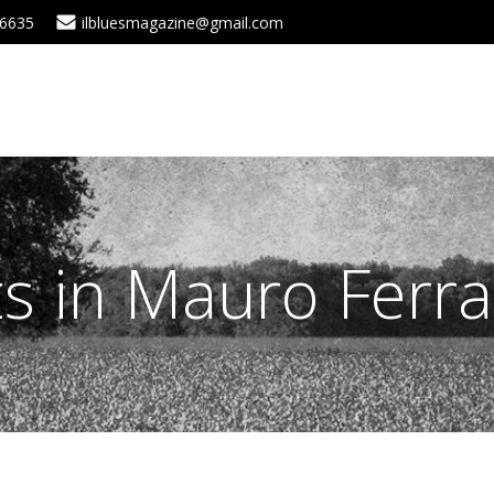
 6635
ilbluesmagazine@gmail.com
s in Mauro Ferr