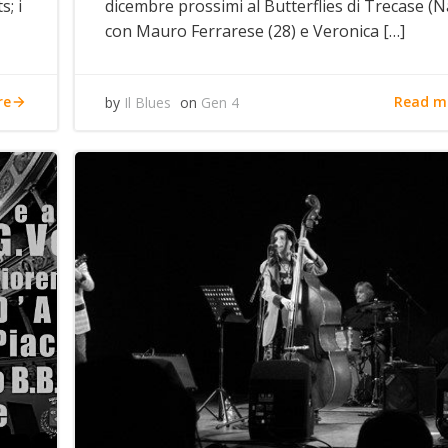
; i
dicembre prossimi al Butterflies di Trecase (N
con Mauro Ferrarese (28) e Veronica […]
re
Read m
by
Il Blues
on
Gen 4