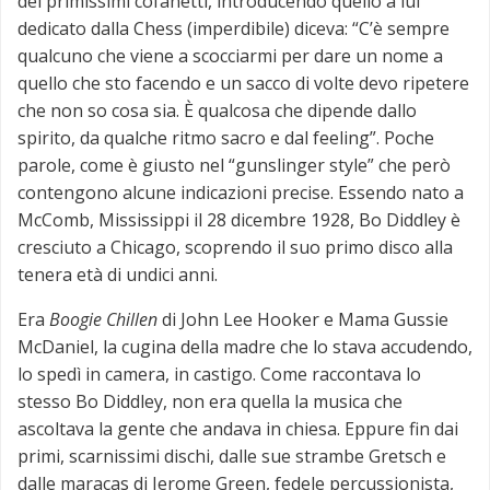
dei primissimi cofanetti, introducendo quello a lui
dedicato dalla Chess (imperdibile) diceva: “C’è sempre
qualcuno che viene a scocciarmi per dare un nome a
quello che sto facendo e un sacco di volte devo ripetere
che non so cosa sia. È qualcosa che dipende dallo
spirito, da qualche ritmo sacro e dal feeling”. Poche
parole, come è giusto nel “gunslinger style” che però
contengono alcune indicazioni precise. Essendo nato a
McComb, Mississippi il 28 dicembre 1928, Bo Diddley è
cresciuto a Chicago, scoprendo il suo primo disco alla
tenera età di undici anni.
Era
Boogie Chillen
di John Lee Hooker e Mama Gussie
McDaniel, la cugina della madre che lo stava accudendo,
lo spedì in camera, in castigo. Come raccontava lo
stesso Bo Diddley, non era quella la musica che
ascoltava la gente che andava in chiesa. Eppure fin dai
primi, scarnissimi dischi, dalle sue strambe Gretsch e
dalle maracas di Jerome Green, fedele percussionista,