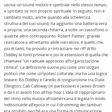
usciva un sound mistico e spettrale nello stesso tempo,
e spiritato se non proprio spirituale. In seguito, non è
cambiato molto, anche quando alla scheletrica
struttura del suo sound, ha aggiunto una batteria vera
e propria, una seconda chitarra, a volte un sassofono o
qualche altro contrappunto. Robert Palmer, grande
ricercatore e altrettanto abile narratore, è quello che,
più di tanti, ha provato a rintracciare nei riff di Bo
Diddley le fonti primarie e poi le estensioni di quella che
chiamava “un radicale approccio all’organizzazione
ritmica”. La definizione suona più come uno slogan
politico che come un’ipotesi culturale, ma ha una logica
lineare: Bo Diddley è l’anello di congiunzione tra Duke
Ellington, Cab Calloway (in particolare) e James Brown
e da lì in avanti fino all’hip-hop. L’idea di riappropriarsi
del ritmo nella musica afroamericana è legata in modo
indissolubile all’epoca in cui il drumming dei tamburi
era proibito perché era una forma di comunicazione