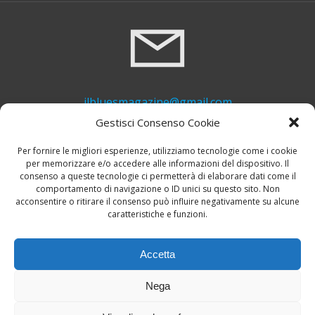
ilbluesmagazine@gmail.com
Gestisci Consenso Cookie
Per fornire le migliori esperienze, utilizziamo tecnologie come i cookie
per memorizzare e/o accedere alle informazioni del dispositivo. Il
consenso a queste tecnologie ci permetterà di elaborare dati come il
comportamento di navigazione o ID unici su questo sito. Non
acconsentire o ritirare il consenso può influire negativamente su alcune
caratteristiche e funzioni.
+39 339 748 6635
Accetta
Nega