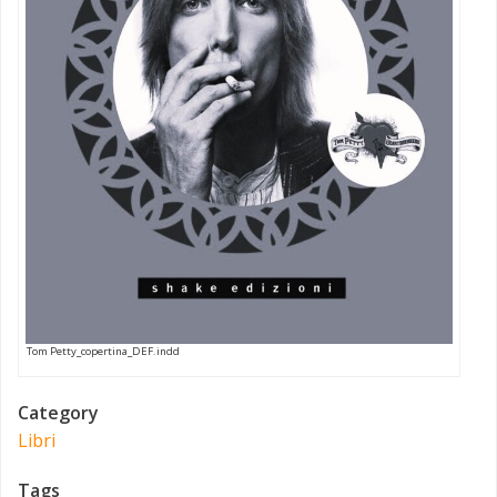
Tom Petty_copertina_DEF.indd
Category
Libri
Tags