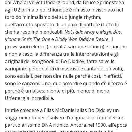
dai Who ai Velvet Underground, da Bruce Springsteen
agli U2 prima o poi chiunque è rimasto invischiato nel
torbido minimalismo del suo jungle rhythm,
quell’accento spostato di un paio di battute (tutto lì)
che ha reso indimenticabili
Not Fade Away
e
Magic Bus
,
Mona
e
She’s The One
e
Diddy Wah Diddy
e
Desire
. Il
provvisorio elenco (in realtà sarebbe infinito) è random
e non a caso: la differenza tra le interpretazioni e gli
originali del songbook di Bo Diddley, fatte salve le
variopinte personalità di musicisti e cantanti coinvolti,
sono esiziali, per non dire nulle perché così, in effetti,
sono le canzoni. Uno, due accordi e quando c’è il terzo è
perché è un blues, niente di più, niente di meno.
Un’energia incredibile.
Inutile chiedere a Ellas McDaniel alias Bo Diddley un
suggerimento per risolvere l’enigma alla fonte del suo
particolarissimo DNA ritmico. Ancora nel 1990, all’epoca