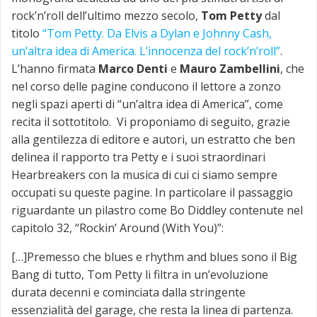
rock’n’roll dell’ultimo mezzo secolo,
Tom Petty
dal
titolo
“Tom Petty. Da Elvis a Dylan e Johnny Cash,
un’altra idea di America. L’innocenza del rock’n’roll”
.
L’hanno firmata
Marco Denti
e
Mauro Zambellini
, che
nel corso delle pagine conducono il lettore a zonzo
negli spazi aperti di “un’altra idea di America”, come
recita il sottotitolo. Vi proponiamo di seguito, grazie
alla gentilezza di editore e autori, un estratto che ben
delinea il rapporto tra Petty e i suoi straordinari
Hearbreakers con la musica di cui ci siamo sempre
occupati su queste pagine. In particolare il passaggio
riguardante un pilastro come Bo Diddley contenute nel
capitolo 32, “Rockin’ Around (With You)”:
[…]Premesso che blues e rhythm and blues sono il Big
Bang di tutto, Tom Petty li filtra in un’evoluzione
durata decenni e cominciata dalla stringente
essenzialità del garage, che resta la linea di partenza.