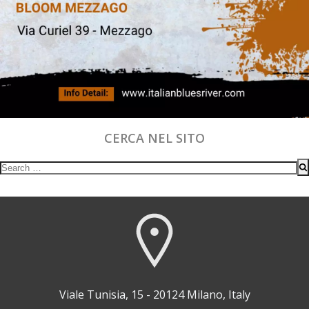
CERCA NEL SITO
Search
for:
Viale Tunisia, 15 - 20124 Milano, Italy