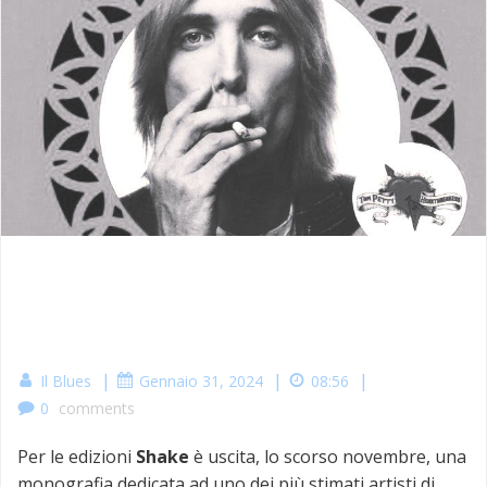
|
|
|
Il Blues
Gennaio 31, 2024
08:56
0
comments
Per le edizioni
Shake
è uscita, lo scorso novembre, una
monografia dedicata ad uno dei più stimati artisti di