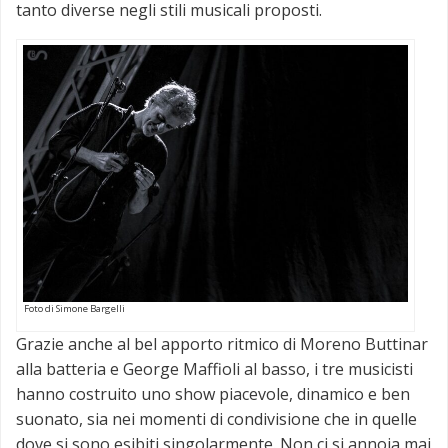
tanto diverse negli stili musicali proposti.
Foto di Simone Bargelli
Grazie anche al bel apporto ritmico di Moreno Buttinar
alla batteria e George Maffioli al basso, i tre musicisti
hanno costruito uno show piacevole, dinamico e ben
suonato, sia nei momenti di condivisione che in quelle
dove si sono esibiti singolarmente. Non ci si annoia mai