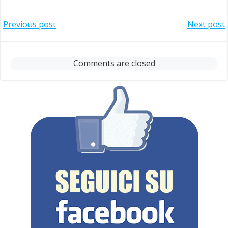
Post
Post
Previous post
Next post
navigation
navigation
Comments are closed