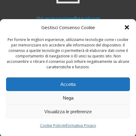
ilbluesmagazine@gmail.com
Gestisci Consenso Cookie
Per fornire le migliori esperienze, utilizziamo tecnologie come i cookie
per memorizzare e/o accedere alle informazioni del dispositivo. Il
consenso a queste tecnologie ci permetterà di elaborare dati come il
comportamento di navigazione o ID unici su questo sito. Non
acconsentire o ritirare il consenso può influire negativamente su alcune
caratteristiche e funzioni.
+39 339 748 6635
Accetta
Nega
Visualizza le preferenze
© 2026 Il Blues Magazine. Powered by
A-Z Blues
Cookie Policy
Informativa Privacy