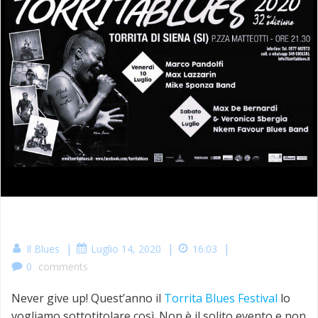
|
|
|
Il Blues
Luglio 14, 2020
16:03
0
comments
Never give up! Quest’anno il
Torrita Blues Festival
lo
vogliamo sottotitolare così. Non è il solito evento e non