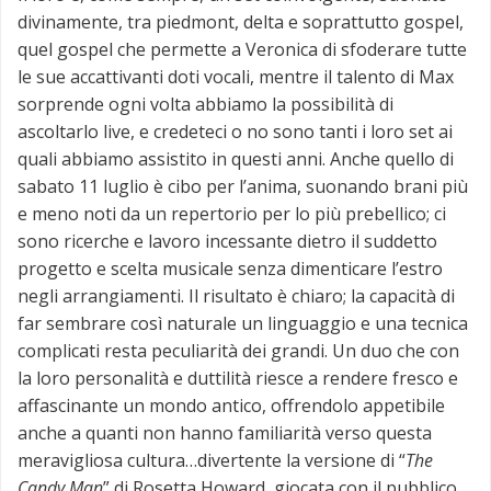
divinamente, tra piedmont, delta e soprattutto gospel,
quel gospel che permette a Veronica di sfoderare tutte
le sue accattivanti doti vocali, mentre il talento di Max
sorprende ogni volta abbiamo la possibilità di
ascoltarlo live, e credeteci o no sono tanti i loro set ai
quali abbiamo assistito in questi anni. Anche quello di
sabato 11 luglio è cibo per l’anima, suonando brani più
e meno noti da un repertorio per lo più prebellico; ci
sono ricerche e lavoro incessante dietro il suddetto
progetto e scelta musicale senza dimenticare l’estro
negli arrangiamenti. Il risultato è chiaro; la capacità di
far sembrare così naturale un linguaggio e una tecnica
complicati resta peculiarità dei grandi. Un duo che con
la loro personalità e duttilità riesce a rendere fresco e
affascinante un mondo antico, offrendolo appetibile
anche a quanti non hanno familiarità verso questa
meravigliosa cultura…divertente la versione di “
The
Candy Man
” di Rosetta Howard, giocata con il pubblico.