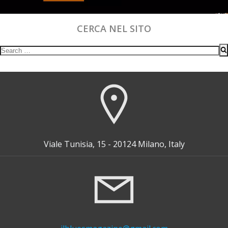
CERCA NEL SITO
Search
for:
Viale Tunisia, 15 - 20124 Milano, Italy