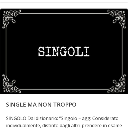
SINGLE MA NON TROPPO
SINGOLO Dal dizionario: “Singolo – agg: Considerato
individualmente, distinto dagli altri: prendere in esame