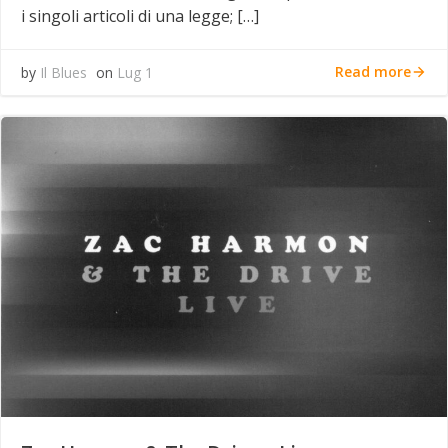
i singoli articoli di una legge; […]
Read more
by
Il Blues
on
Lug 1