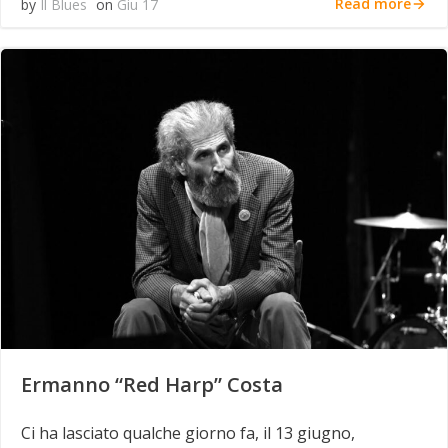
Read more
by
Il Blues
on
Giu 17
Ermanno “Red Harp” Costa
Ci ha lasciato qualche giorno fa, il 13 giugno,