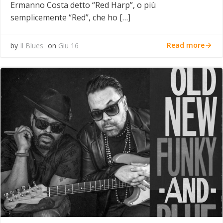
Ermanno Costa detto “Red Harp”, o più
semplicemente “Red”, che ho […]
Read more
by
Il Blues
on
Giu 16