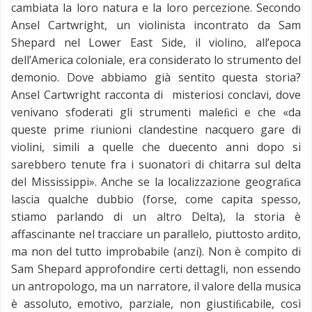
cambiata la loro natura e la loro percezione. Secondo
Ansel Cartwright, un violinista incontrato da Sam
Shepard nel Lower East Side, il violino, all’epoca
dell’America coloniale, era considerato lo strumento del
demonio. Dove abbiamo già sentito questa storia?
Ansel Cartwright racconta di misteriosi conclavi, dove
venivano sfoderati gli strumenti maleﬁci e che «da
queste prime riunioni clandestine nacquero gare di
violini, simili a quelle che duecento anni dopo si
sarebbero tenute fra i suonatori di chitarra sul delta
del Mississippi». Anche se la localizzazione geograﬁca
lascia qualche dubbio (forse, come capita spesso,
stiamo parlando di un altro Delta), la storia è
affascinante nel tracciare un parallelo, piuttosto ardito,
ma non del tutto improbabile (anzi). Non è compito di
Sam Shepard approfondire certi dettagli, non essendo
un antropologo, ma un narratore, il valore della musica
è assoluto, emotivo, parziale, non giustiﬁcabile, così