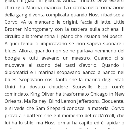
glad, I’m glad I’m glad. Sì. Antico. Innato. Deve esserci
chirurgia. Macina, macina». La diatriba nella formazione
della gang diventa complicata quando Hoss ribadisce a
Corvo: «A te mancano le origini, faccia di latte. Little
Brother Montgomery con la tastiera sulla schiena. Il
circuito alla trementina. Il piano che risuona nei boschi.
A quei tempi ti impiccavano se non sapevi suonare i
blues. Allora, quando non se ne parlava nemmeno del
boogie e tutti avevano un maestro. Quando ci si
muoveva al suono dei tasti d’avorio. Quando i
diplomatici e i marinai scopavano ﬁanco a ﬁanco nei
blues. Scopavano così tanto che la marina degli Stati
Uniti ha dovuto chiudere Storyville. Ecco com’è
cominciato. King Oliver ha trasformato Chicago in New
Orleans, Ma Rainey, Blind Lemon Jefferson». Eloquente,
e si vede che Sam Shepard conosce la materia. Corvo
prova a ribattere che è il momento del rock’n’roll, che
lui ha lo stile, ma Hoss ormai ha capito ed è lapidario