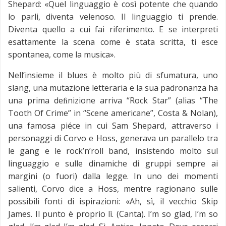
Shepard: «Quel linguaggio è così potente che quando
lo parli, diventa velenoso. Il linguaggio ti prende.
Diventa quello a cui fai riferimento. E se interpreti
esattamente la scena come è stata scritta, ti esce
spontanea, come la musica».
Nell’insieme il blues è molto più di sfumatura, uno
slang, una mutazione letteraria e la sua padronanza ha
una prima deﬁnizione arriva “Rock Star” (alias “The
Tooth Of Crime” in “Scene americane”, Costa & Nolan),
una famosa piéce in cui Sam Shepard, attraverso i
personaggi di Corvo e Hoss, generava un parallelo tra
le gang e le rock’n’roll band, insistendo molto sul
linguaggio e sulle dinamiche di gruppi sempre ai
margini (o fuori) dalla legge. In uno dei momenti
salienti, Corvo dice a Hoss, mentre ragionano sulle
possibili fonti di ispirazioni: «Ah, sì, il vecchio Skip
James. Il punto è proprio lì. (Canta). I’m so glad, I’m so