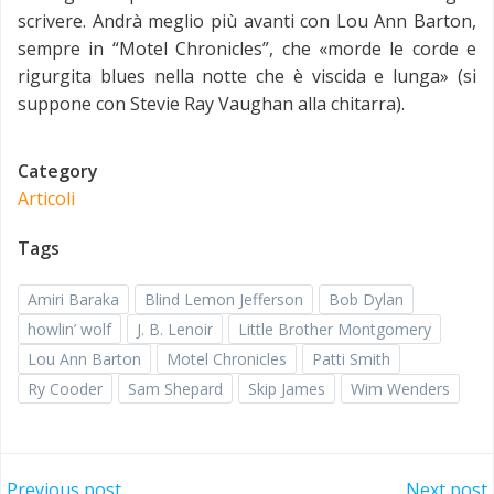
scrivere. Andrà meglio più avanti con Lou Ann Barton,
sempre in “Motel Chronicles”, che «morde le corde e
rigurgita blues nella notte che è viscida e lunga» (si
suppone con Stevie Ray Vaughan alla chitarra).
Category
Articoli
Tags
Amiri Baraka
Blind Lemon Jefferson
Bob Dylan
howlin’ wolf
J. B. Lenoir
Little Brother Montgomery
Lou Ann Barton
Motel Chronicles
Patti Smith
Ry Cooder
Sam Shepard
Skip James
Wim Wenders
Previous post
Next post