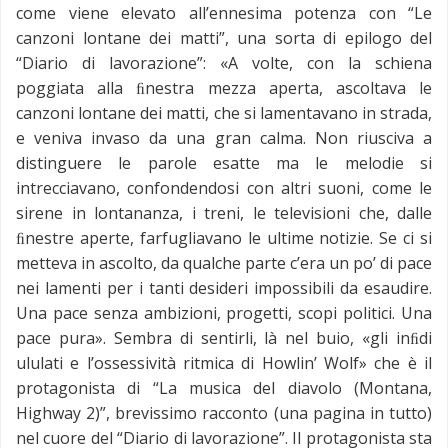
come viene elevato all’ennesima potenza con “Le
canzoni lontane dei matti”, una sorta di epilogo del
“Diario di lavorazione”: «A volte, con la schiena
poggiata alla ﬁnestra mezza aperta, ascoltava le
canzoni lontane dei matti, che si lamentavano in strada,
e veniva invaso da una gran calma. Non riusciva a
distinguere le parole esatte ma le melodie si
intrecciavano, confondendosi con altri suoni, come le
sirene in lontananza, i treni, le televisioni che, dalle
ﬁnestre aperte, farfugliavano le ultime notizie. Se ci si
metteva in ascolto, da qualche parte c’era un po’ di pace
nei lamenti per i tanti desideri impossibili da esaudire.
Una pace senza ambizioni, progetti, scopi politici. Una
pace pura». Sembra di sentirli, là nel buio, «gli inﬁdi
ululati e l’ossessività ritmica di Howlin’ Wolf» che è il
protagonista di “La musica del diavolo (Montana,
Highway 2)”, brevissimo racconto (una pagina in tutto)
nel cuore del “Diario di lavorazione”. Il protagonista sta