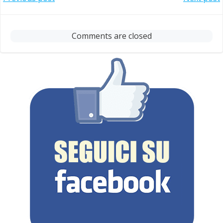
Post
Post
navigation
navigation
Comments are closed