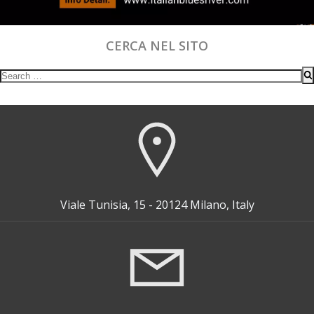
CERCA NEL SITO
Search
for:
Viale Tunisia, 15 - 20124 Milano, Italy