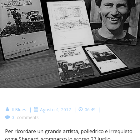
|
|
|
Il Blues
Agosto 4, 2017
06:49
0
comments
Per ricordare un grande artista, poliedrico e irrequieto
come Shepard, scomparso lo scorso 27 luglio,