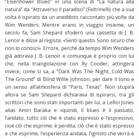
“Eisenhower Blues” in una scena di “La natura alla
natura” da “Attraverso il paradiso” (Feltrinelli) che a sua
volta è ispirato da un aneddoto raccontato più volte da
Wim Wenders. Mentre erano in viaggio insieme, un
secolo fa, Sam Shepard sfoderò una cassetta di J. B.
Lenoir e disse al regista: «Senti questo. Sono sicuro che
non lo conosci». Errore, perché da tempo Wim Wenders
già adorava J. B. Lenoir e comunque è proprio con lui
che, nella triangolazione con Ry Cooder, attingerà
invece, come si sa, a “Dark Was The Night, Cold Was
The Ground” di Blind Willie Johnson, per dare il tono e
un senso all’atmosfera di “Paris, Texas”. Non stupirà
allora se Sam Shepard dichiarava di ispirarsi, tra gli
scrittori che sono stati importanti per lui, a LeRoi Jones
alias Amiri Baraka e «quindi, il blues è il passato,
l’andato, tutto ciò che è stato espresso e l’espressivo,
cioè ciò che esprime; è perdita, ciò che è stato espresso
e che esprime, l’esperienza andata, l’ignoto che verrà e