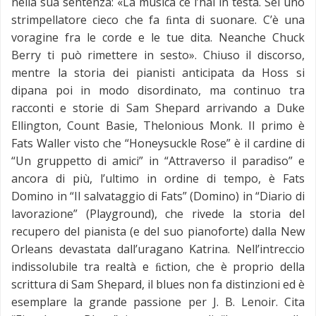
nella sua sentenza: «La musica ce l’hai in testa. Sei uno
strimpellatore cieco che fa ﬁnta di suonare. C’è una
voragine fra le corde e le tue dita. Neanche Chuck
Berry ti può rimettere in sesto». Chiuso il discorso,
mentre la storia dei pianisti anticipata da Hoss si
dipana poi in modo disordinato, ma continuo tra
racconti e storie di Sam Shepard arrivando a Duke
Ellington, Count Basie, Thelonious Monk. Il primo è
Fats Waller visto che “Honeysuckle Rose” è il cardine di
“Un gruppetto di amici” in “Attraverso il paradiso” e
ancora di più, l’ultimo in ordine di tempo, è Fats
Domino in “Il salvataggio di Fats” (Domino) in “Diario di
lavorazione” (Playground), che rivede la storia del
recupero del pianista (e del suo pianoforte) dalla New
Orleans devastata dall’uragano Katrina. Nell’intreccio
indissolubile tra realtà e ﬁction, che è proprio della
scrittura di Sam Shepard, il blues non fa distinzioni ed è
esemplare la grande passione per J. B. Lenoir. Cita