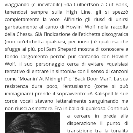
viaggiando (è inevitabile) «da Culbertson a Cut Bank,
tenendosi sempre sulla High Line, gli si spezzò
completamente la voce. All’inizio gli riuscì di unirsi
garbatamente al canto di Howlin’ Wolf nella raccolta
della Chess». Già l’indicazione dell’etichetta discograﬁca
(non un’etichetta qualsiasi, per inciso) è qualcosa che
sfugge ai più, poi Sam Shepard mostra di conoscere a
fondo l’argomento perché pur cantando con Howlin’
Wolf, il suo personaggio cerca di evitare «qualsiasi
tentativo di entrare in sintonia» con il senso di canzoni
come “Moanin’ At Midnight” o “Back Door Man”. La sua
resistenza dura poco, l’entusiasmo (come si può
immaginare) prende il sopravvento: «A Kalispell le sue
corde vocali stavano letteralmente sanguinando ma
non riuscì a smettere. Era in balia di qualcosa.
Continuò
a cercare in preda alla
disperazione il punto di
transizione tra la tonalità