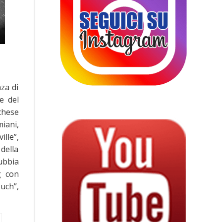
nza di
e del
chese
iani,
ille”,
 della
ubbia
g con
uch”,