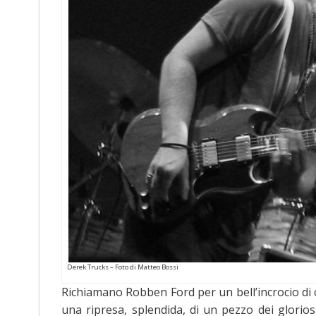
Derek Trucks – Foto di Matteo Bossi
Richiamano Robben Ford per un bell’incrocio di 
una ripresa, splendida, di un pezzo dei glor