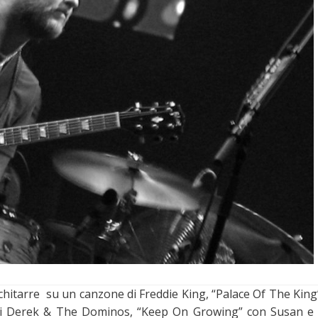
chitarre su un canzone di Freddie King, “Palace Of The King”
iosi Derek & The Dominos, “Keep On Growing” con Susan e