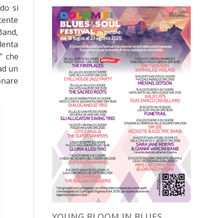
do si
ecente
Band,
lenta
” che
 ad un
uonare
YOUNG BLOOM IN BLUES