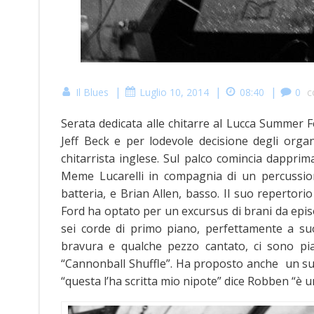
|
|
|
Il Blues
Luglio 10, 2014
08:40
0
c
Serata dedicata alle chitarre al Lucca Summer Fe
Jeff Beck e per lodevole decisione degli organ
chitarrista inglese. Sul palco comincia dapprim
Meme Lucarelli in compagnia di un percussioni
batteria, e Brian Allen, basso. Il suo repertori
Ford ha optato per un excursus di brani da episod
sei corde di primo piano, perfettamente a suo
bravura e qualche pezzo cantato, ci sono pia
“Cannonball Shuffle”. Ha proposto anche un su
“questa l’ha scritta mio nipote” dice Robben “è 