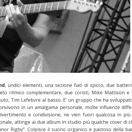
nd
, undici elementi, una sezione fiati di spicco, due batteris
eto ritmico complementare, due coristi, Mike Mattison e
flauto, Tim Lefebvre al basso. E’ un gruppo che ha sviluppat
onvivono in un amalgama personale, molte influenze differ
ivertimento e condivisione, ne vien fuori qualcosa in più 
onale, attinge ai due album in studio più qualche cover di c
nor Rigby”. Colpisce il suono organico e pastoso della ban