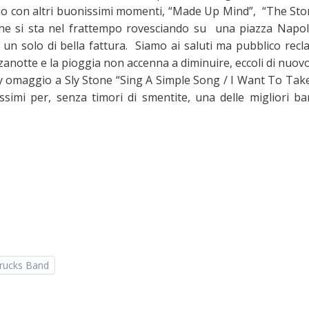
ono con altri buonissimi momenti, “Made Up Mind”, “The Sto
o che si sta nel frattempo rovesciando su una piazza Napo
 un solo di bella fattura. Siamo ai saluti ma pubblico recla
anotte e la pioggia non accenna a diminuire, eccoli di nuov
y omaggio a Sly Stone “Sing A Simple Song / I Want To Tak
ssimi per, senza timori di smentite, una delle migliori ba
rucks Band