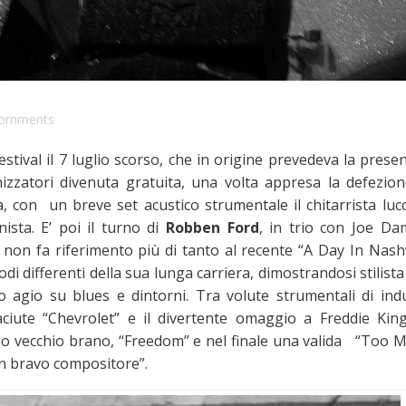
omments
stival il 7 luglio scorso, che in origine prevedeva la prese
izzatori divenuta gratuita, una volta appresa la defezion
a, con un breve set acustico strumentale il chitarrista luc
sta. E’ poi il turno di
Robben Ford
, in trio con Joe Dam
o non fa riferimento più di tanto al recente “A Day In Nashv
i differenti della sua lunga carriera, dimostrandosi stilista
 agio su blues e dintorni. Tra volute strumentali di ind
ciute “Chevrolet” e il divertente omaggio a Freddie Kin
o vecchio brano, “Freedom” e nel finale una valida “Too M
un bravo compositore”.