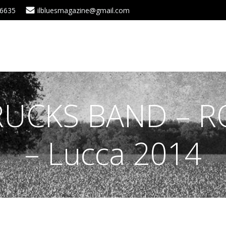
 6635
ilbluesmagazine@gmail.com
RUCKS BAND – 
– Lucca 2014