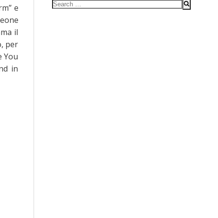
Search
rm” e
for:
leone
ma il
o, per
e You
nd in