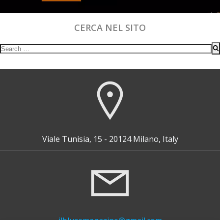
CERCA NEL SITO
Search
for:
Viale Tunisia, 15 - 20124 Milano, Italy