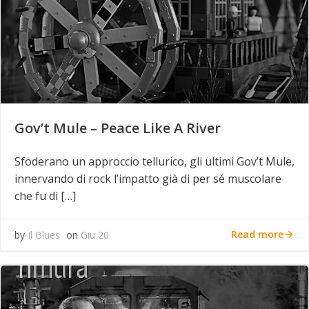
Gov’t Mule – Peace Like A River
Sfoderano un approccio tellurico, gli ultimi Gov’t Mule,
innervando di rock l’impatto già di per sé muscolare
che fu di […]
Read more
by
Il Blues
on
Giu 20