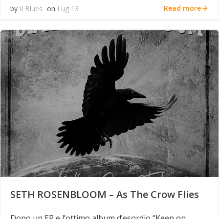
Read more
by
Il Blues
on
Lug 13
SETH ROSENBLOOM – As The Crow Flies
Dopo un EP e l’ottimo album d’esordio “Keep on