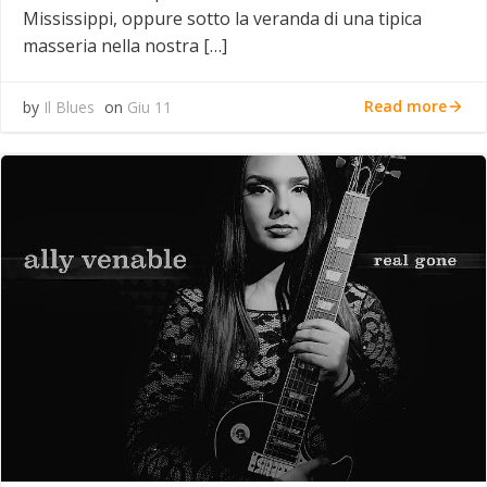
Mississippi, oppure sotto la veranda di una tipica
masseria nella nostra […]
Read more
by
Il Blues
on
Giu 11