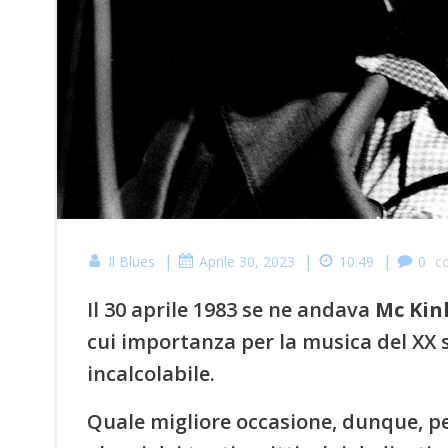
|
|
|
Il Blues
Aprile 30, 2023
10:49
0
c
Il 30 aprile 1983 se ne andava
Mc Kin
cui importanza per la musica del XX 
incalcolabile.
Quale migliore occasione, dunque, per