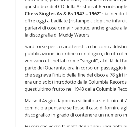
questo box di 4 CD della Aristocrat Records ingle
Chess Singles As & Bs 1947 – 1962”
sia inedito.
offre oggi a badilate (ristampe ciclopiche infarci
parlarvi di cose ormai risapute, anche grazie all
la discografia di Muddy Waters.
Sarà forse per la caratteristica che contraddisti
pubblicazione, in ordine cronologico, di tutto il 
venivano etichettati come “singoli”, al di là del fa
parte dei Quaranta, era in corso un passaggio im
che segnava l’inizio della fine del disco a 78 giri
era uno solo) introdotto dalla Columbia Records n
quest’ultimo frutto nel 1948 della Columbia Reco
Ma se il 45 giri dapprima si limitò a sostituire il 
cominciò a pensare se fosse il caso di fornire a
discografico in grado di contenere un numero ma
Fu così che verso la metà degli anni Cinquanta pre