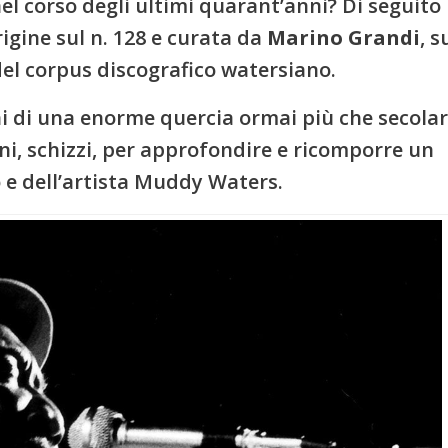
 nel corso degli ultimi quarant’anni? Di seguito
rigine sul n. 128 e curata da
Marino Grandi
, s
el corpus discografico watersiano.
ni di una enorme quercia ormai più che secolar
ioni, schizzi, per approfondire e ricomporre un
 e dell’artista Muddy Waters.