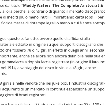
se dal titolo
“Muddy Waters: The Complete Aristocrat &
 E allora perché, al contrario di quanto il mercato discografic
te di inediti più o meno inutili), imbrattiamo carta (ops…) per
a florida messe di ristampe legali o meno a cui è stata sotto
ngue questo cofanetto, ovvero quello di affidarsi alla
materiale editato in origine su quei supporti discografici che
tto che fossero 78 o 45 giri. In effetti in quegli anni, seconda
portante, anche se allora non ancora definibile nella sua en
 in gommalacca a doppia faccia registrata (in origine il lato inc
el 1914, a vantaggio del disco in vinile a 45 giri, anche
rds.
78 giri sia nelle vendite che nei juke box, l’industria discografi
gli acquirenti di un mercato in continua espansione un suppo
ggiore di brani registrati.
se forma il disco a 33 giri (in realtà i giri erano 33 e 1/3) o