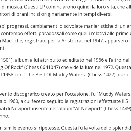
e di musica. Questi LP cominciarono quindi la loro vita, che al
ori di brani incisi originariamente in tempi diversi.
epì progressi, cambiamenti o scivolate manieristiche di un ar
 contempo effetti paradossali come quelli relativi alle prime
 Mae” che, registrate per la Aristocrat nel 1947, apparvero 
nti.
501), album a lui attribuito ed editato nel 1966 e l’altro nel
g Of Rock” (Chess 6641047) che vide la luce nel 1972. Questa
nel 1958 con “The Best Of Muddy Waters” (Chess 1427), durò,
 evento discografico creato per l’occasione, fu “Muddy Waters
io 1960, a cui fecero seguito le registrazioni effettuate il 5 
val di Newport inserite nell’album “At Newport” (Chess 1449
nno.
 simile evento si ripetesse. Questa fu la volta dello splendi