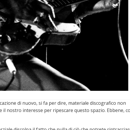
zione di nuovo, si fa per dire, materiale discografico non
e il nostro interesse per ripescare questo spazio. Ebbene, co
le discolpa il fatto che nulla di ciò che potrete rintracciar