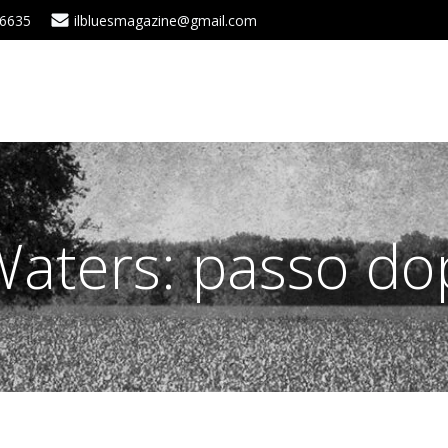
 6635
ilbluesmagazine@gmail.com
aters: passo do