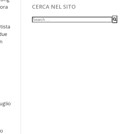
CERCA NEL SITO
lora
Search
for:
tista
 due
in
luglio
)
do