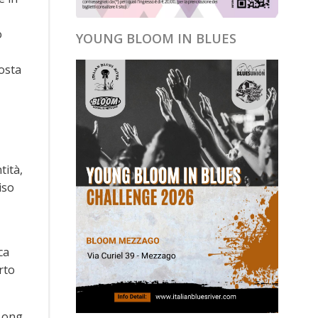
o
YOUNG BLOOM IN BLUES
posta
tità,
iso
ca
rto
 Long