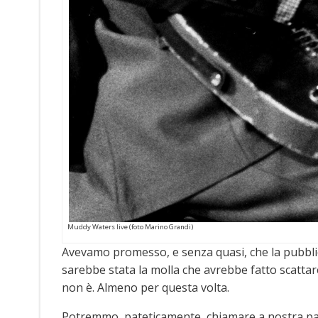
Muddy Waters live (foto Marino Grandi)
Avevamo promesso, e senza quasi, che la pubblica
sarebbe stata la molla che avrebbe fatto scattar
non è. Almeno per questa volta.
Potremmo, pateticamente, chiamare a nostra parzia