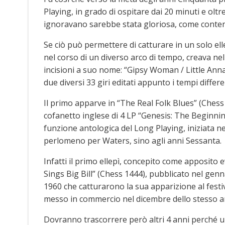
Playing, in grado di ospitare dai 20 minuti e oltr
ignoravano sarebbe stata gloriosa, come contenit
Se ciò può permettere di catturare in un solo ell
nel corso di un diverso arco di tempo, creava nel
incisioni a suo nome: “Gipsy Woman / Little Anna
due diversi 33 giri editati appunto i tempi differe
Il primo apparve in “The Real Folk Blues” (Chess 1
cofanetto inglese di 4 LP “Genesis: The Beginnin
funzione antologica del Long Playing, iniziata 
perlomeno per Waters, sino agli anni Sessanta.
Infatti il primo ellepì, concepito come apposito
Sings Big Bill” (Chess 1444), pubblicato nel genna
1960 che catturarono la sua apparizione al festi
messo in commercio nel dicembre dello stesso a
Dovranno trascorrere però altri 4 anni perché un