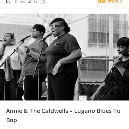
Read more
by
Il Blues
on
Lug 25
Annie & The Caldwells – Lugano Blues To
Bop