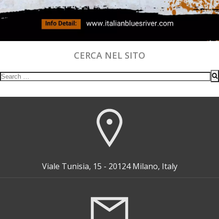
CERCA NEL SITO
Search
for:
Viale Tunisia, 15 - 20124 Milano, Italy