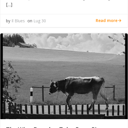
[…]
Read more
by
Il Blues
on
Lug 30